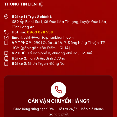
THÔNG TIN LIÊN HỆ
Bãi xe 1 (Trụ sở chính):
682 Ấp Bình Hữu 1, Xã Đức Hòa Thượng, Huyện Đức Hòa,
Tỉnh Long An
Hotline:
0963 078 559
Email:
cskh@vantaiphankhanh.com
VP TPHCM:
2901 Quốc Lộ 1A, P. Đông Hưng Thuận, TP
HCM (gần ngã tư Bà Điểm - QL1A)
VP HUẾ:
Tổ dân phố 3, Phường Phú Bài, TP Huế
Bãi xe 2:
Tân Uyên, Bình Dương
Bãi xe 3:
Nhơn Trạch, Đồng Nai
CẦN VẬN CHUYỂN HÀNG?
Giao hàng đúng hẹn 99% - Hỗ trợ 24/7 - Báo giá nhanh
trong 5 phút