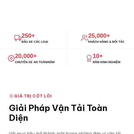
250+
25,000+
ĐẦU XE CÁC LOẠI
KHÁCH HÀNG & ĐỐI TÁC
20,000+
10+
CHUYẾN XE AN TOÀN/NĂM
NĂM KINH NGHIỆM
GIÁ TRỊ CỐT LÕI
Giải Pháp Vận Tải Toàn
Diện
Với mục tiêu trở thành một trong những đơn vị vận tải