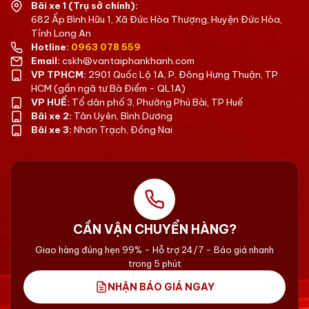
Bãi xe 1 (Trụ sở chính):
682 Ấp Bình Hữu 1, Xã Đức Hòa Thượng, Huyện Đức Hòa,
Tỉnh Long An
Hotline:
0963 078 559
Email:
cskh@vantaiphankhanh.com
VP TPHCM:
2901 Quốc Lộ 1A, P. Đông Hưng Thuận, TP
HCM (gần ngã tư Bà Điểm - QL1A)
VP HUẾ:
Tổ dân phố 3, Phường Phú Bài, TP Huế
Bãi xe 2:
Tân Uyên, Bình Dương
Bãi xe 3:
Nhơn Trạch, Đồng Nai
CẦN VẬN CHUYỂN HÀNG?
Giao hàng đúng hẹn 99% - Hỗ trợ 24/7 - Báo giá nhanh
trong 5 phút
NHẬN BÁO GIÁ NGAY