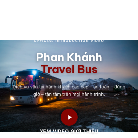
OFFICIAL INTRODUCTION VIDEO
Phan Khánh
Travel Bus
Dịch vụ vận tải hành khách cao cấp – an toàn – đúng
giờ – tận tâm trên mọi hành trình.
XEM VIDEO GIỚI THIỆU