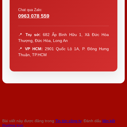
Chat qua Zalo:
0963 078 559
📍
Trụ sở:
682 Ấp Bình Hữu 1, Xã Đức Hòa
Thượng, Đức Hòa, Long An
📍
VP HCM:
2901 Quốc Lộ 1A, P. Đông Hưng
Thuận, TP.HCM
Bài viết này được đăng trong
Tin tức công ty
. Đánh dấu
liên kết
thường trực
.