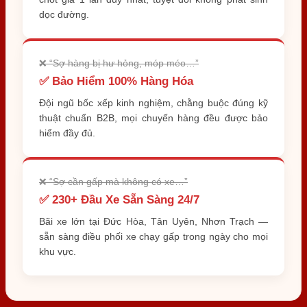
dọc đường.
❌ “Sợ hàng bị hư hỏng, móp méo…”
✅ Bảo Hiểm 100% Hàng Hóa
Đội ngũ bốc xếp kinh nghiệm, chằng buộc đúng kỹ
thuật chuẩn B2B, mọi chuyến hàng đều được bảo
hiểm đầy đủ.
❌ “Sợ cần gấp mà không có xe…”
✅ 230+ Đầu Xe Sẵn Sàng 24/7
Bãi xe lớn tại Đức Hòa, Tân Uyên, Nhơn Trạch —
sẵn sàng điều phối xe chạy gấp trong ngày cho mọi
khu vực.