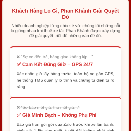
Khách Hàng Lo Gì, Phan Khánh Giải Quyết
Đó
Nhiều doanh nghiệp từng chia sẻ với chúng tôi những nỗi
lo giống nhau khi thuê xe tải. Phan Khánh được xây dựng
để giải quyết triệt để những vấn đề đó.
❌ “Sợ xe đến trễ, hàng giao không kịp…”
✅ Cam Kết Đúng Giờ – GPS 24/7
Xác nhận giờ lấy hàng trước, toàn bộ xe gắn GPS,
hệ thống TMS quản lý lộ trình và chứng từ điện tử rõ
ràng.
❌ “Sợ báo một giá, thu một giá…”
✅ Giá Minh Bạch – Không Phụ Phí
Báo giá trọn gói gửi qua Zalo trước khi xe lăn bánh,
chốt giá 1 lần duy nhất, tuyệt đối không phát sinh