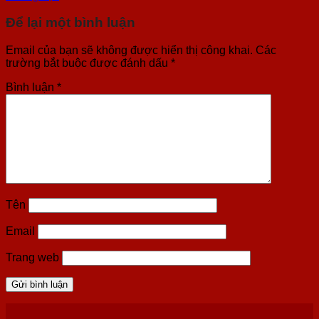
Để lại một bình luận
Email của bạn sẽ không được hiển thị công khai.
Các
trường bắt buộc được đánh dấu
*
Bình luận
*
Tên
Email
Trang web