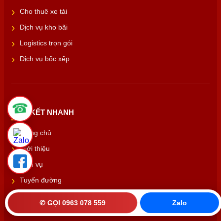
Cho thuê xe tải
Dịch vụ kho bãi
Logistics trọn gói
Dịch vụ bốc xếp
☎
LIÊN KẾT NHANH
Trang chủ
Giới thiệu
Dịch vụ
Tuyến đường
Tin tức
✆ GỌI 0963 078 559
Zalo
Mặt hàng vận chuyển