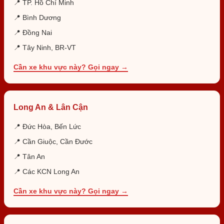
📍 TP. Hồ Chí Minh
📍 Bình Dương
📍 Đồng Nai
📍 Tây Ninh, BR-VT
Cần xe khu vực này? Gọi ngay →
Long An & Lân Cận
📍 Đức Hòa, Bến Lức
📍 Cần Giuộc, Cần Đước
📍 Tân An
📍 Các KCN Long An
Cần xe khu vực này? Gọi ngay →