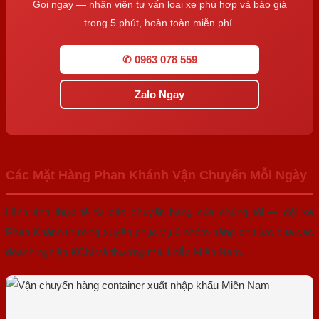
Gọi ngay — nhân viên tư vấn loại xe phù hợp và báo giá
trong 5 phút, hoàn toàn miễn phí.
✆ 0963 078 559
Zalo Ngay
Các Mặt Hàng Phan Khánh Vận Chuyển Mỗi Ngày
Hình ảnh thực tế từ các chuyến hàng của chúng tôi — đội xe
Phan Khánh thường xuyên phục vụ 6 nhóm hàng chủ lực của các
doanh nghiệp KCN và thương mại khắp Miền Nam.