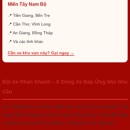
Miền Tây Nam Bộ
📍 Tiền Giang, Bến Tre
📍 Cần Thơ, Vĩnh Long
📍 An Giang, Đồng Tháp
📍 Và các tỉnh khác
Cần xe khu vực này? Gọi ngay →
Đội Xe Phan Khánh – 8 Dòng Xe Đáp Ứng Mọi Nhu
Cầu
Hơn 230 đầu xe với bãi xe chiến lược tại Đức Hòa (Long An), Tân
Uyên (Bình Dương) và Nhơn Trạch (Đồng Nai). Chưa biết hàng
của bạn hợp xe nào? Gọi hotline, chúng tôi tư vấn miễn phí.