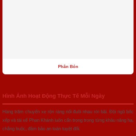
Phân Bón
Hình Ảnh Hoạt Động Thực Tế Mỗi Ngày
Hàng trăm chuyến xe rộn ràng nối đuôi nhau rời bãi. Đội ngũ bốc
xếp và tài xế Phan Khánh luôn cẩn trọng trong từng khâu nâng hạ,
chằng buộc, đảm bảo an toàn tuyệt đối.