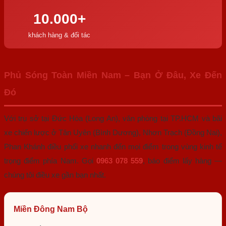
10.000+
khách hàng & đối tác
Phủ Sóng Toàn Miền Nam – Bạn Ở Đâu, Xe Đến
Đó
Với trụ sở tại Đức Hòa (Long An), văn phòng tại TP.HCM và bãi
xe chiến lược ở Tân Uyên (Bình Dương), Nhơn Trạch (Đồng Nai),
Phan Khánh điều phối xe nhanh đến mọi điểm trong vùng kinh tế
trọng điểm phía Nam. Gọi
0963 078 559
, báo điểm lấy hàng —
chúng tôi điều xe gần bạn nhất.
Miền Đông Nam Bộ