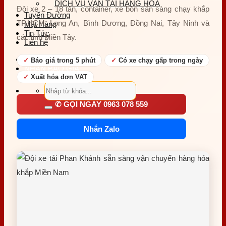
DỊCH VỤ VẬN TẢI HÀNG HOÁ
Đội xe 2 – 18 tấn, container, xe bồn sẵn sàng chạy khắp
Tuyến Đường
TP.HCM, Long An, Bình Dương, Đồng Nai, Tây Ninh và
Mặt Hàng
Tin Tức
các tỉnh Miền Tây.
Liên hệ
Hồ Sơ Năng Lực
✓
Báo giá trong 5 phút
✓
Có xe chạy gấp trong ngày
NHẬN BÁO GIÁ
✓
Xuất hóa đơn VAT
Tìm
kiếm:
✆ GỌI NGAY 0963 078 559
Nhắn Zalo