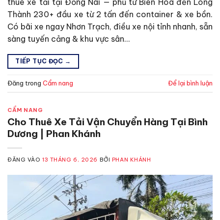
thuê xe tải tại Đồng Nai — phủ từ Biên Hòa đến Long
Thành 230+ đầu xe từ 2 tấn đến container & xe bồn.
Có bãi xe ngay Nhơn Trạch, điều xe nội tỉnh nhanh, sẵn
sàng tuyến cảng & khu vực sân…
TIẾP TỤC ĐỌC
→
Đăng trong
Cẩm nang
Để lại bình luận
CẨM NANG
Cho Thuê Xe Tải Vận Chuyển Hàng Tại Bình
Dương | Phan Khánh
ĐĂNG VÀO
13 THÁNG 6, 2026
BỞI
PHAN KHÁNH