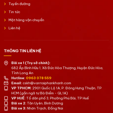
Tuyến đường
Tin tức
Mặt hàng vận chuyển
Liên hệ
THÔNG TIN LIÊN HỆ
Bãi xe 1 (Trụ sở chính):
682 Ấp Bình Hữu 1, Xã Đức Hòa Thượng, Huyện Đức Hòa,
Tỉnh Long An
Hotline:
0963 078 559
Email:
cskh@vantaiphankhanh.com
VP TPHCM:
2901 Quốc Lộ 1A, P. Đông Hưng Thuận, TP
HCM (gần ngã tư Bà Điểm - QL1A)
VP HUẾ:
Tổ dân phố 3, Phường Phú Bài, TP Huế
Bãi xe 2:
Tân Uyên, Bình Dương
Bãi xe 3:
Nhơn Trạch, Đồng Nai