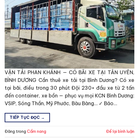
VẬN TẢI PHAN KHÁNH — CÓ BÃI XE TẠI TÂN UYÊN,
BÌNH DƯƠNG Cần thuê xe tải tại Bình Dương? Có xe
tại bãi, điều trong 30 phút Đội 230+ đầu xe từ 2 tấn
đến container, xe bồn — phục vụ mọi KCN Bình Dương:
VSIP, Sóng Thần, Mỹ Phước, Bàu Bàng… ✓ Báo…
TIẾP TỤC ĐỌC
→
Đăng trong
Cẩm nang
Để lại bình luận