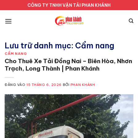
Bỏ
CÔNG TY TNHH VẬN TẢI PHAN KHÁNH
qua
nội
dung
Lưu trữ danh mục:
Cẩm nang
CẨM NANG
Cho Thuê Xe Tải Đồng Nai – Biên Hòa, Nhơn
Trạch, Long Thành | Phan Khánh
ĐĂNG VÀO
15 THÁNG 6, 2026
BỞI
PHAN KHÁNH