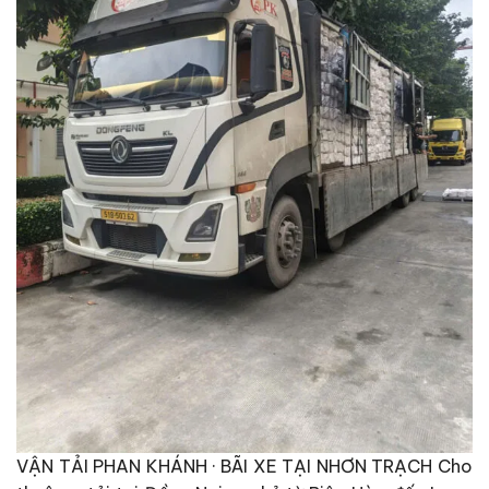
VẬN TẢI PHAN KHÁNH · BÃI XE TẠI NHƠN TRẠCH Cho