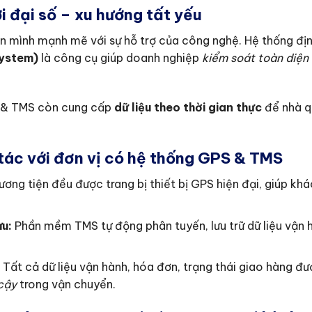
ời đại số – xu hướng tất yếu
n mình mạnh mẽ với sự hỗ trợ của công nghệ. Hệ thống địn
ystem)
là công cụ giúp doanh nghiệp
kiểm soát toàn diện 
PS & TMS còn cung cấp
dữ liệu theo thời gian thực
để nhà qu
 tác với đơn vị có hệ thống GPS & TMS
ơng tiện đều được trang bị thiết bị GPS hiện đại, giúp kh
ưu:
Phần mềm TMS tự động phân tuyến, lưu trữ dữ liệu vận 
Tất cả dữ liệu vận hành, hóa đơn, trạng thái giao hàng đ
 cậy
trong vận chuyển.