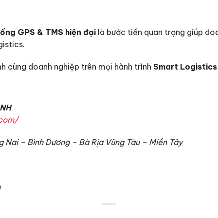
thống GPS & TMS hiện đại
là bước tiến quan trọng giúp d
gistics.
h cùng doanh nghiệp trên mọi hành trình
Smart Logistics
ÁNH
.com/
 Nai – Bình Dương – Bà Rịa Vũng Tàu – Miền Tây
m