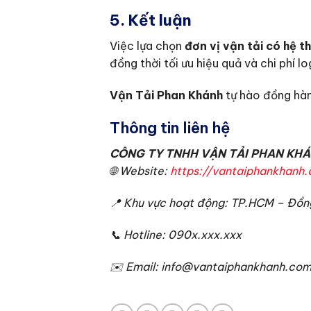
5. Kết luận
Việc lựa chọn
đơn vị vận tải có hệ 
đồng thời tối ưu hiệu quả và chi phí lo
Vận Tải Phan Khánh
tự hào đồng hàn
Thông tin liên hệ
CÔNG TY TNHH VẬN TẢI PHAN KH
🌐 Website:
https://vantaiphankhanh
📍 Khu vực hoạt động: TP.HCM – Đồng
📞 Hotline: 090x.xxx.xxx
✉️ Email: info@vantaiphankhanh.co