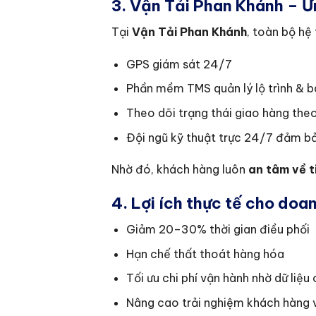
3. Vận Tải Phan Khánh – Ứ
Tại
Vận Tải Phan Khánh
, toàn bộ h
GPS giám sát 24/7
Phần mềm TMS quản lý lộ trình & b
Theo dõi trạng thái giao hàng the
Đội ngũ kỹ thuật trực 24/7 đảm bả
Nhờ đó, khách hàng luôn
an tâm về t
4. Lợi ích thực tế cho doa
Giảm 20–30% thời gian điều phối
Hạn chế thất thoát hàng hóa
Tối ưu chi phí vận hành nhờ dữ liệu
Nâng cao trải nghiệm khách hàng v