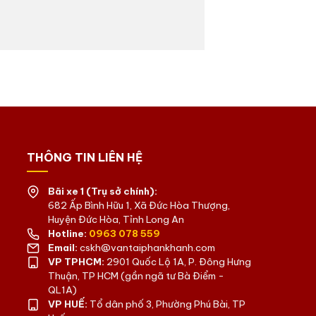
THÔNG TIN LIÊN HỆ
Bãi xe 1 (Trụ sở chính):
682 Ấp Bình Hữu 1, Xã Đức Hòa Thượng,
Huyện Đức Hòa, Tỉnh Long An
Hotline:
0963 078 559
Email:
cskh@vantaiphankhanh.com
VP TPHCM:
2901 Quốc Lộ 1A, P. Đông Hưng
Thuận, TP HCM (gần ngã tư Bà Điểm -
QL1A)
VP HUẾ:
Tổ dân phố 3, Phường Phú Bài, TP