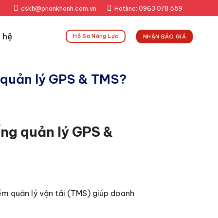
cskh@phankhanh.com.vn
Hotline: 0963 078 559
 hệ
Hồ Sơ Năng Lực
NHẬN BÁO GIÁ
g quản lý GPS & TMS?
ống quản lý GPS &
ềm quản lý vận tải (TMS) giúp doanh