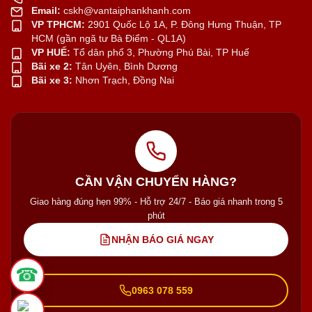
Email:
cskh@vantaiphankhanh.com
VP TPHCM:
2901 Quốc Lộ 1A, P. Đông Hưng Thuận, TP
HCM (gần ngã tư Bà Điểm - QL1A)
VP HUẾ:
Tổ dân phố 3, Phường Phú Bài, TP Huế
Bãi xe 2:
Tân Uyên, Bình Dương
Bãi xe 3:
Nhơn Trạch, Đồng Nai
CẦN VẬN CHUYỂN HÀNG?
Giao hàng đúng hẹn 99% - Hỗ trợ 24/7 - Báo giá nhanh trong 5
phút
NHẬN BÁO GIÁ NGAY
☎
0963 078 559