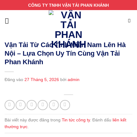
Bỏ
CÔNG TY TNHH VẬN TẢI PHAN KHÁNH
qua
nội
dung
Vận Tải Từ Các Tỉnh Miền Nam Lên Hà
Nội – Lựa Chọn Uy Tín Cùng Vận Tải
Phan Khánh
Đăng vào
27 Tháng 5, 2026
bởi
admin
Bài viết này được đăng trong
Tin tức công ty
. Đánh dấu
liên kết
thường trực
.