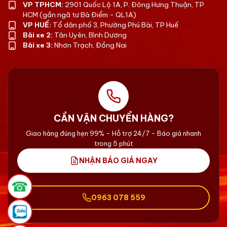
VP TPHCM:
2901 Quốc Lộ 1A, P. Đông Hưng Thuận, TP
HCM (gần ngã tư Bà Điểm - QL1A)
VP HUẾ:
Tổ dân phố 3, Phường Phú Bài, TP Huế
Bãi xe 2:
Tân Uyên, Bình Dương
Bãi xe 3:
Nhơn Trạch, Đồng Nai
CẦN VẬN CHUYỂN HÀNG?
Giao hàng đúng hẹn 99% - Hỗ trợ 24/7 - Báo giá nhanh
trong 5 phút
NHẬN BÁO GIÁ NGAY
☎
0963 078 559