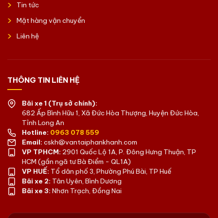
Tin tức
Mặt hàng vận chuyển
Liên hệ
THÔNG TIN LIÊN HỆ
Bãi xe 1 (Trụ sở chính):
682 Ấp Bình Hữu 1, Xã Đức Hòa Thượng, Huyện Đức Hòa,
Tỉnh Long An
Hotline:
0963 078 559
Email:
cskh@vantaiphankhanh.com
VP TPHCM:
2901 Quốc Lộ 1A, P. Đông Hưng Thuận, TP
HCM (gần ngã tư Bà Điểm - QL1A)
VP HUẾ:
Tổ dân phố 3, Phường Phú Bài, TP Huế
Bãi xe 2:
Tân Uyên, Bình Dương
Bãi xe 3:
Nhơn Trạch, Đồng Nai