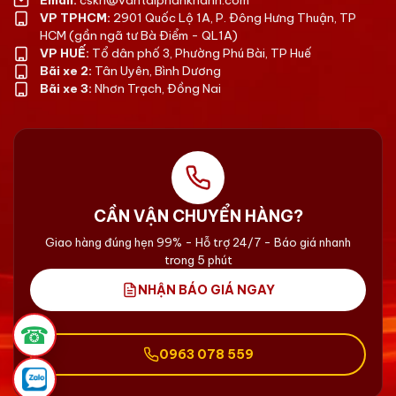
VP TPHCM:
2901 Quốc Lộ 1A, P. Đông Hưng Thuận, TP
HCM (gần ngã tư Bà Điểm - QL1A)
VP HUẾ:
Tổ dân phố 3, Phường Phú Bài, TP Huế
Bãi xe 2:
Tân Uyên, Bình Dương
Bãi xe 3:
Nhơn Trạch, Đồng Nai
CẦN VẬN CHUYỂN HÀNG?
Giao hàng đúng hẹn 99% - Hỗ trợ 24/7 - Báo giá nhanh
trong 5 phút
NHẬN BÁO GIÁ NGAY
☎
0963 078 559