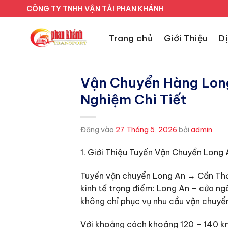
Bỏ
CÔNG TY TNHH VẬN TẢI PHAN KHÁNH
qua
nội
Trang chủ
Giới Thiệu
D
dung
Vận Chuyển Hàng Long
Nghiệm Chi Tiết
Đăng vào
27 Tháng 5, 2026
bởi
admin
1. Giới Thiệu Tuyến Vận Chuyển Long
Tuyến vận chuyển Long An ↔ Cần Thơ đ
kinh tế trọng điểm: Long An – cửa n
không chỉ phục vụ nhu cầu vận chuyển 
Với khoảng cách khoảng 120 – 140 km