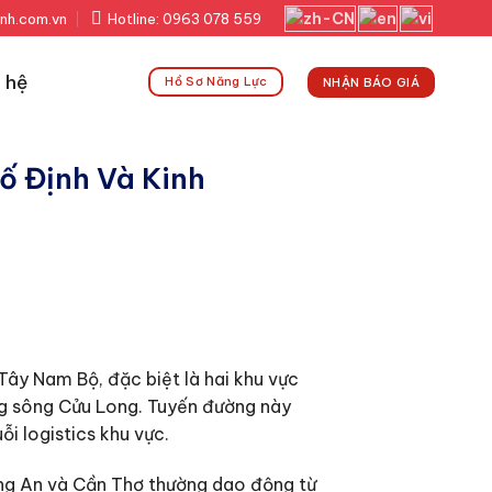
nh.com.vn
Hotline: 0963 078 559
 hệ
Hồ Sơ Năng Lực
NHẬN BÁO GIÁ
ố Định Và Kinh
Tây Nam Bộ, đặc biệt là hai khu vực
ng sông Cửu Long. Tuyến đường này
i logistics khu vực.
ong An và Cần Thơ thường dao động từ