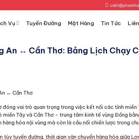
cskh@phankha
ịch Vụ
Tuyến Đường
Mặt Hàng
Tin Tức
Liên
 An ↔ Cần Thơ: Bảng Lịch Chạy C
 An ↔ Cần Thơ
óng vai trò quan trọng trong việc kết nối các tỉnh miền 
gõ miền Tây và Cần Thơ – trung tâm kinh tế vùng Đồng bằ
hàng hóa nội vùng mà còn là cầu nối chiến lược trong chuỗ
 tùy tuyến đường, thời gian vận chuyển hàng hóa giữa L