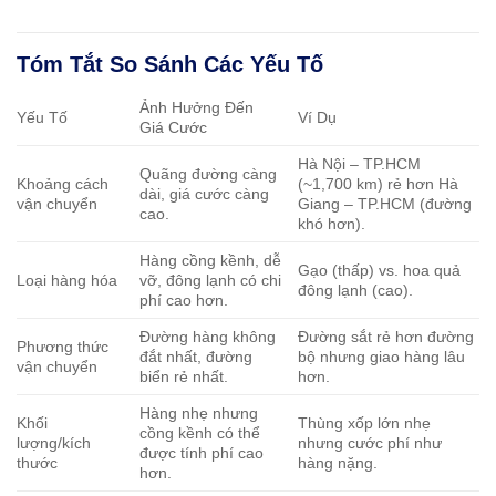
Tóm Tắt So Sánh Các Yếu Tố
Ảnh Hưởng Đến
Yếu Tố
Ví Dụ
Giá Cước
Hà Nội – TP.HCM
Quãng đường càng
Khoảng cách
(~1,700 km) rẻ hơn Hà
dài, giá cước càng
vận chuyển
Giang – TP.HCM (đường
cao.
khó hơn).
Hàng cồng kềnh, dễ
Gạo (thấp) vs. hoa quả
Loại hàng hóa
vỡ, đông lạnh có chi
đông lạnh (cao).
phí cao hơn.
Đường hàng không
Đường sắt rẻ hơn đường
Phương thức
đắt nhất, đường
bộ nhưng giao hàng lâu
vận chuyển
biển rẻ nhất.
hơn.
Hàng nhẹ nhưng
Khối
Thùng xốp lớn nhẹ
cồng kềnh có thể
lượng/kích
nhưng cước phí như
được tính phí cao
thước
hàng nặng.
hơn.