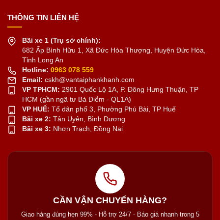
THÔNG TIN LIÊN HỆ
Bãi xe 1 (Trụ sở chính):
682 Ấp Bình Hữu 1, Xã Đức Hòa Thượng, Huyện Đức Hòa,
Tỉnh Long An
Hotline:
0963 078 559
Email:
cskh@vantaiphankhanh.com
VP TPHCM:
2901 Quốc Lộ 1A, P. Đông Hưng Thuận, TP
HCM (gần ngã tư Bà Điểm - QL1A)
VP HUẾ:
Tổ dân phố 3, Phường Phú Bài, TP Huế
Bãi xe 2:
Tân Uyên, Bình Dương
Bãi xe 3:
Nhơn Trạch, Đồng Nai
CẦN VẬN CHUYỂN HÀNG?
Giao hàng đúng hẹn 99% - Hỗ trợ 24/7 - Báo giá nhanh trong 5