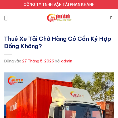
Bỏ
CÔNG TY TNHH VẬN TẢI PHAN KHÁNH
qua
nội
dung
Thuê Xe Tải Chở Hàng Có Cần Ký Hợp
Đồng Không?
Đăng vào
27 Tháng 5, 2026
bởi
admin