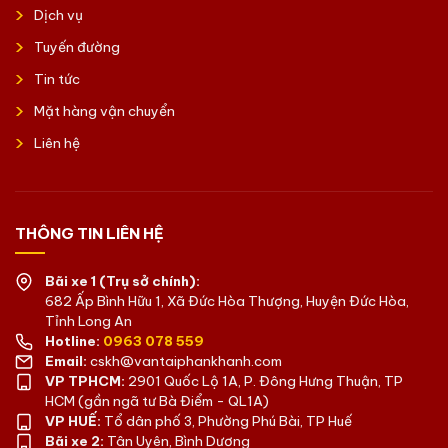
Dịch vụ
Tuyến đường
Tin tức
Mặt hàng vận chuyển
Liên hệ
THÔNG TIN LIÊN HỆ
Bãi xe 1 (Trụ sở chính):
682 Ấp Bình Hữu 1, Xã Đức Hòa Thượng, Huyện Đức Hòa,
Tỉnh Long An
Hotline:
0963 078 559
Email:
cskh@vantaiphankhanh.com
VP TPHCM:
2901 Quốc Lộ 1A, P. Đông Hưng Thuận, TP
HCM (gần ngã tư Bà Điểm - QL1A)
VP HUẾ:
Tổ dân phố 3, Phường Phú Bài, TP Huế
Bãi xe 2:
Tân Uyên, Bình Dương