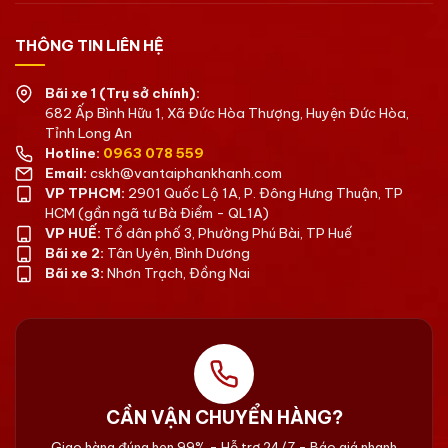
THÔNG TIN LIÊN HỆ
Bãi xe 1 (Trụ sở chính):
682 Ấp Bình Hữu 1, Xã Đức Hòa Thượng, Huyện Đức Hòa,
Tỉnh Long An
Hotline:
0963 078 559
Email:
cskh@vantaiphankhanh.com
VP TPHCM:
2901 Quốc Lộ 1A, P. Đông Hưng Thuận, TP
HCM (gần ngã tư Bà Điểm - QL1A)
VP HUẾ:
Tổ dân phố 3, Phường Phú Bài, TP Huế
Bãi xe 2:
Tân Uyên, Bình Dương
Bãi xe 3:
Nhơn Trạch, Đồng Nai
CẦN VẬN CHUYỂN HÀNG?
Giao hàng đúng hẹn 99% - Hỗ trợ 24/7 - Báo giá nhanh