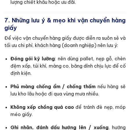
lượng chiết khấu hoặc ưu đãi.
7. Những lưu ý & mẹo khi vận chuyển hàng
giấy
Để việc vận chuyển hàng giấy được diễn ra suôn sẻ và
tối ưu chi phí, khách hàng (doanh nghiệp) nên lưu ý:
Đóng gói kỹ lưỡng
: nên dùng pallet, nẹp gỗ, chèn
đệm xốp, túi khí, màng co, băng dính chịu lực để cố
định kiện.
Phủ màng chống ẩm / chống thấm
nếu hàng sẽ
lưu kho lâu hoặc đi qua vùng mưa nhiều.
Không xếp chồng quá cao
để tránh đè nẹp, móp
méo giấy.
Ghi nhãn, đánh dấu hướng lên / xuống
, hướng