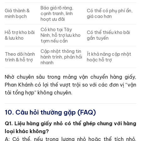
Báo giá rõ ràng,
Giá thành &
Có thể có phụ phí ẩn,
cạnh tranh, linh
minh bạch
giá cao hơn
hoạt ưu đãi
Có kho tại Tây
Hỗ trợ kho bãi
Có thể thiếu kho bãi
Ninh, hỗ trợ lưu kho
& lưu kho
gần tuyến
tạm nếu cần
Cập nhật thông tin
Theo dõi hành
Ít khả năng cập nhật
hành trình, phản hồi
trình & hỗ trợ
hoặc hỗ trợ
nhanh
Nhờ chuyên sâu trong mảng vận chuyển hàng giấy,
Phan Khánh có lợi thế vượt trội so với các đơn vị “vận
tải tổng hợp” không chuyên.
10. Câu hỏi thường gặp (FAQ)
Q1. Liệu hàng giấy nhỏ có thể ghép chung với hàng
loại khác không?
A: Có thể, nếu trọng lượng nhỏ hoặc thể tích nhỏ,