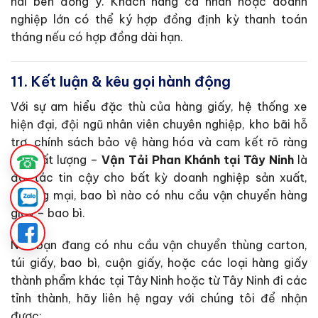
hai bên đồng ý. Khách hàng cá nhân hoặc doanh
nghiệp lớn có thể ký hợp đồng định kỳ thanh toán
tháng nếu có hợp đồng dài hạn.
11. Kết luận & kêu gọi hành động
Với sự am hiểu đặc thù của hàng giấy, hệ thống xe
hiện đại, đội ngũ nhân viên chuyên nghiệp, kho bãi hỗ
trợ, chính sách bảo vệ hàng hóa và cam kết rõ ràng
☎
về chất lượng –
Vận Tải Phan Khánh tại Tây Ninh
là
đối tác tin cậy cho bất kỳ doanh nghiệp sản xuất,
thương mại, bao bì nào có nhu cầu vận chuyển hàng
giấy – bao bì.
Nếu bạn đang có nhu cầu vận chuyển thùng carton,
túi giấy, bao bì, cuộn giấy, hoặc các loại hàng giấy
thành phẩm khác tại Tây Ninh hoặc từ Tây Ninh đi các
tỉnh thành, hãy liên hệ ngay với chúng tôi để nhận
được: