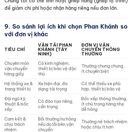
Chúng tôi có thể linh hoạt ghép hàng (ghép lộ trình)
để giảm chi phí hoặc nhận hàng riêng nếu đơn lớn.
9. So sánh lợi ích khi chọn Phan Khánh so
với đơn vị khác
VẬN TẢI PHAN
ĐƠN VỊ VẬN
TIÊU CHÍ
KHÁNH (TÂY
CHUYỂN THÔNG
NINH)
THƯỜNG
Chuyên môn
Có kinh nghiệm,
Thường chung chung,
vận chuyển
thiết bị bảo vệ đặc
ít chuyên biệt
hàng giấy
thù
Hệ thống xe &
Xe hiện đại, đa
Có thể thiếu xe phù
trang thiết bị
dạng tải trọng
hợp, thiết bị bảo vệ
Đội ngũ kỹ
Bốc xếp thông thường,
Có đào tạo riêng,
thuật & bốc
ít chú trọng hàng nhẹ
cẩn trọng
xếp
dễ hỏng
Cam kết &
Bồi thường hư hỏng
Thường né trách nhiệm
chịu trách
nếu do lỗi bên vận
hoặc chịu ít hơn
nhiệm
chuyển