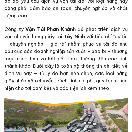
do đó yêu cầu dịch vụ vận tải đối với loại hàng này
càng phải đảm bảo an toàn, chuyên nghiệp và chất
lượng cao.
Công ty
Vận Tải Phan Khánh
đã phát triển dịch vụ
vận chuyển hàng giấy tại
Tây Ninh
với tiêu chí “uy tín
– chuyên nghiệp – giá rẻ” nhằm phục vụ tối đa nhu
cầu của các doanh nghiệp sản xuất – bao bì – thương
mại trong tỉnh và kết nối giao thương đến các tỉnh
thành khác. Dưới đây là toàn bộ thông tin chi tiết về
dịch vụ này — từ lý do bạn nên chọn, các loại hàng
giấy nhận vận chuyển, cách tính chi phí, quy trình thực
hiện cho tới cam kết và các tiện ích kèm theo.