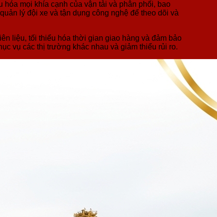
ưu hóa mọi khía cạnh của vận tải và phân phối, bao
quản lý đội xe và tận dụng công nghệ để theo dõi và
n liệu, tối thiểu hóa thời gian giao hàng và đảm bảo
ục vụ các thị trường khác nhau và giảm thiểu rủi ro.