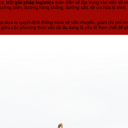
ics. Một
giải pháp logistics
toàn diện sẽ tập trung vào việc tối 
ờng biển, đường hàng không, đường sắt), tối ưu hóa lộ trình, 
p đưa ra quyết định thông minh về vận chuyển, giảm chi phí nhiê
 giữa các phương thức vận tải đa dạng là yếu tố then chốt để ph