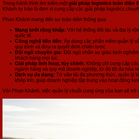
Trong hành trình tìm kiếm một
giải pháp logistics toàn diện
đ
Khánh tự hào là đơn vị cung cấp các giải pháp logistics chuy
Phan Khánh mang đến sự toàn diện thông qua:
Mạng lưới rộng khắp:
Với hệ thống đối tác và đại lý 
quốc tế.
Công nghệ tiên tiến:
Áp dụng các phần mềm quản lý vận 
quy trình và đưa ra quyết định chiến lược.
Đội ngũ chuyên gia:
Đội ngũ nhân sự giàu kinh nghiệm, 
khách hàng mọi lúc.
Giải pháp linh hoạt, tùy chỉnh:
Không chỉ cung cấp các d
ngành hàng và quy mô doanh nghiệp, từ đó tối đa hóa h
Dịch vụ đa dạng:
Từ vận tải đa phương thức, quản lý kh
khép kín, giúp doanh nghiệp tập trung vào hoạt động kinh
Với Phan Khánh, việc quản lý chuỗi cung ứng của bạn sẽ trở nê