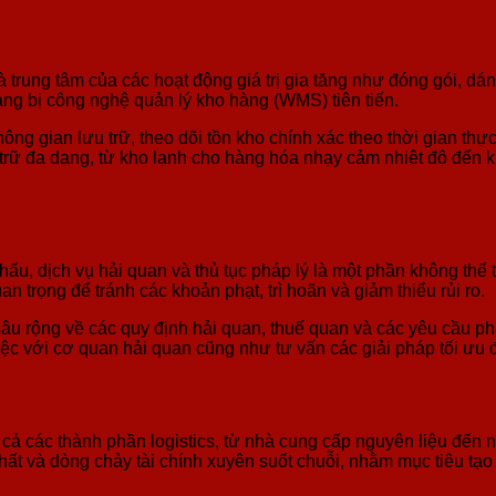
à trung tâm của các hoạt động giá trị gia tăng như đóng gói, d
rang bị công nghệ quản lý kho hàng (WMS) tiên tiến.
ng gian lưu trữ, theo dõi tồn kho chính xác theo thời gian thực
trữ đa dạng, từ kho lạnh cho hàng hóa nhạy cảm nhiệt độ đến 
u, dịch vụ hải quan và thủ tục pháp lý là một phần không thể t
n trọng để tránh các khoản phạt, trì hoãn và giảm thiểu rủi ro.
âu rộng về các quy định hải quan, thuế quan và các yêu cầu ph
việc với cơ quan hải quan cũng như tư vấn các giải pháp tối ưu 
t cả các thành phần logistics, từ nhà cung cấp nguyên liệu đến 
hất và dòng chảy tài chính xuyên suốt chuỗi, nhằm mục tiêu tạo