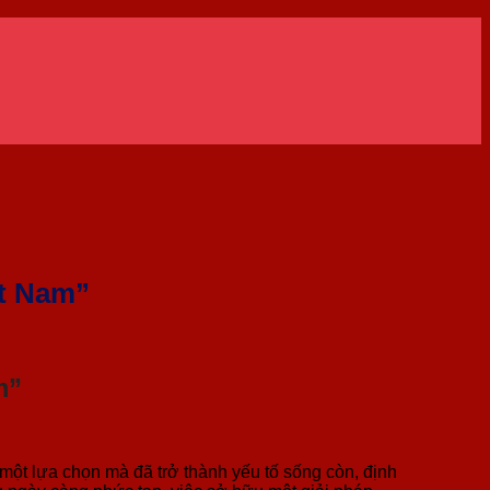
ệt Nam”
m”
một lựa chọn mà đã trở thành yếu tố sống còn, định