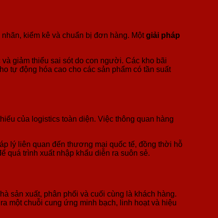
án nhãn, kiểm kê và chuẩn bị đơn hàng. Một
giải pháp
 và giảm thiểu sai sót do con người. Các kho bãi
kho tự động hóa cao cho các sản phẩm có tần suất
hiếu của logistics toàn diện. Việc thông quan hàng
áp lý liên quan đến thương mại quốc tế, đồng thời hỗ
để quá trình xuất nhập khẩu diễn ra suôn sẻ.
nhà sản xuất, phân phối và cuối cùng là khách hàng.
 ra một chuỗi cung ứng minh bạch, linh hoạt và hiệu