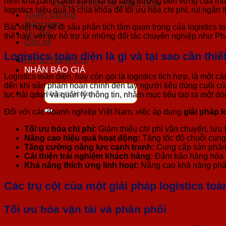
hình khả năng cạnh tranh và sự tăng trưởng bền vững của mọi
DỊCH VỤ VẬN TẢI HÀNG HOÁ
logistics hiệu quả là chìa khóa để tối ưu hóa chi phí, rút ngắ
Tuyến Đường
Mặt Hàng
Bài viết này sẽ đi sâu phân tích tầm quan trọng của logistics
Tin Tức
thế này, với sự hỗ trợ từ những đối tác chuyên nghiệp như P
Liên hệ
Logistics toàn diện là gì và tại sao cần th
Hồ Sơ Năng Lực
NHẬN BÁO GIÁ
Logistics toàn diện, hay còn gọi là logistics tích hợp, là một
đến khi sản phẩm hoàn chỉnh đến tay người tiêu dùng cuối cùng
Tìm
tục hải quan và quản lý thông tin, nhằm mục tiêu tạo ra một dò
kiếm:
Đối với các doanh nghiệp Việt Nam, việc áp dụng
giải pháp l
Tối ưu hóa chi phí:
Giảm thiểu chi phí vận chuyển, lưu k
Nâng cao hiệu quả hoạt động:
Tăng tốc độ chuỗi cung 
Tăng cường năng lực cạnh tranh:
Cung cấp sản phẩm n
Cải thiện trải nghiệm khách hàng:
Đảm bảo hàng hóa đư
Khả năng thích ứng linh hoạt:
Nâng cao khả năng phản
Các trụ cột của một giải pháp logistics toà
Tối ưu hóa vận tải và phân phối