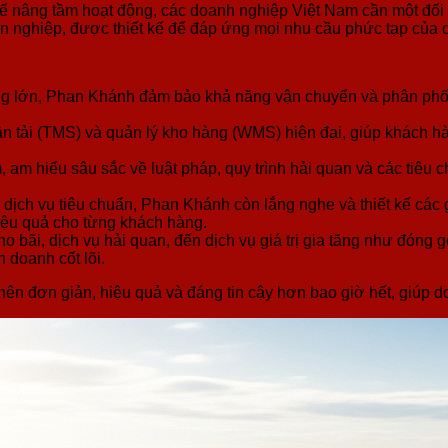
ể nâng tầm hoạt động, các doanh nghiệp Việt Nam cần một đối 
ên nghiệp, được thiết kế để đáp ứng mọi nhu cầu phức tạp của 
rộng lớn, Phan Khánh đảm bảo khả năng vận chuyển và phân phố
tải (TMS) và quản lý kho hàng (WMS) hiện đại, giúp khách hàn
am hiểu sâu sắc về luật pháp, quy trình hải quan và các tiêu ch
ịch vụ tiêu chuẩn, Phan Khánh còn lắng nghe và thiết kế các g
iệu quả cho từng khách hàng.
o bãi, dịch vụ hải quan, đến dịch vụ giá trị gia tăng như đóng
 doanh cốt lõi.
n đơn giản, hiệu quả và đáng tin cậy hơn bao giờ hết, giúp doa