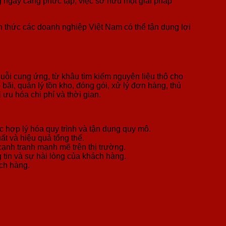
g ngày càng phức tạp, việc sở hữu một giải pháp
ách thức các doanh nghiệp Việt Nam có thể tận dụng lợi
chuỗi cung ứng, từ khâu tìm kiếm nguyên liệu thô cho
ãi, quản lý tồn kho, đóng gói, xử lý đơn hàng, thủ
 ưu hóa chi phí và thời gian.
c hợp lý hóa quy trình và tận dụng quy mô.
ất và hiệu quả tổng thể.
cạnh tranh mạnh mẽ trên thị trường.
in và sự hài lòng của khách hàng.
ch hàng.