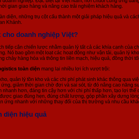
 doanh nghiệp. Đặc biệt tại Việt Nam, nơi chuỗi cung ứng đan
n thời gian giao hàng và nâng cao trải nghiệm khách hàng.
 toàn diện, những trụ cột cấu thành một giải pháp hiệu quả và c
han Khánh.
iết cho doanh nghiệp Việt?
 cách tiếp cận chiến lược nhằm quản lý tất cả các khía cạnh của 
. Nó bao gồm một loạt các hoạt động như vận tải, quản lý kho b
ng chảy hàng hóa và thông tin liền mạch, hiệu quả, đồng thời tối
ogistics toàn diện
mang lại nhiều lợi ích vượt trội:
ho, quản lý tồn kho và các chi phí phát sinh khác thông qua việ
ứng, giảm thời gian chờ đợi và sai sót, từ đó nâng cao năng su
hanh hơn, đáng tin cậy hơn với chi phí thấp hơn, tạo lợi thế 
ợc giao đúng hẹn, đúng chất lượng, góp phần xây dựng lòng t
 ứng nhanh với những thay đổi của thị trường và nhu cầu khá
n diện hiệu quả