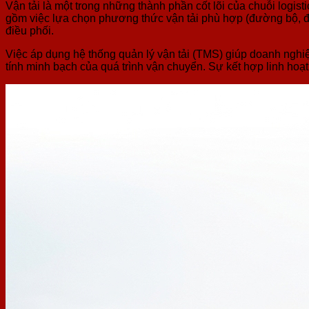
Vận tải là một trong những thành phần cốt lõi của chuỗi logist
gồm việc lựa chọn phương thức vận tải phù hợp (đường bộ, đư
điều phối.
Việc áp dụng hệ thống quản lý vận tải (TMS) giúp doanh nghiệ
tính minh bạch của quá trình vận chuyển. Sự kết hợp linh hoạt