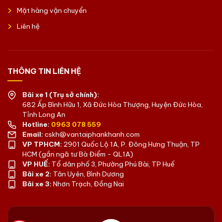
Mặt hàng vận chuyển
Liên hệ
THÔNG TIN LIÊN HỆ
Bãi xe 1 (Trụ sở chính):
682 Ấp Bình Hữu 1, Xã Đức Hòa Thượng, Huyện Đức Hòa,
Tỉnh Long An
Hotline:
0963 078 559
Email:
cskh@vantaiphankhanh.com
VP TPHCM:
2901 Quốc Lộ 1A, P. Đông Hưng Thuận, TP
HCM (gần ngã tư Bà Điểm - QL1A)
VP HUẾ:
Tổ dân phố 3, Phường Phú Bài, TP Huế
Bãi xe 2:
Tân Uyên, Bình Dương
Bãi xe 3:
Nhơn Trạch, Đồng Nai