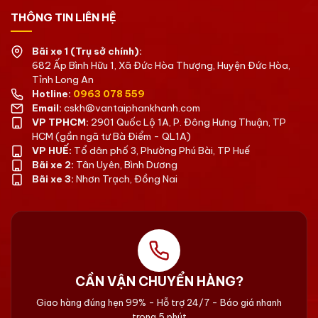
THÔNG TIN LIÊN HỆ
Bãi xe 1 (Trụ sở chính):
682 Ấp Bình Hữu 1, Xã Đức Hòa Thượng, Huyện Đức Hòa,
Tỉnh Long An
Hotline:
0963 078 559
Email:
cskh@vantaiphankhanh.com
VP TPHCM:
2901 Quốc Lộ 1A, P. Đông Hưng Thuận, TP
HCM (gần ngã tư Bà Điểm - QL1A)
VP HUẾ:
Tổ dân phố 3, Phường Phú Bài, TP Huế
Bãi xe 2:
Tân Uyên, Bình Dương
Bãi xe 3:
Nhơn Trạch, Đồng Nai
CẦN VẬN CHUYỂN HÀNG?
Giao hàng đúng hẹn 99% - Hỗ trợ 24/7 - Báo giá nhanh
trong 5 phút