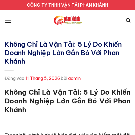
Bỏ
CÔNG TY TNHH VẬN TẢI PHAN KHÁNH
qua
nội
dung
Không Chỉ Là Vận Tải: 5 Lý Do Khiến
Doanh Nghiệp Lớn Gắn Bó Với Phan
Khánh
Đăng vào
11 Tháng 5, 2026
bởi
admin
Không Chỉ Là Vận Tải: 5 Lý Do Khiến
Doanh Nghiệp Lớn Gắn Bó Với Phan
Khánh
Trong bối cảnh kinh tế hiện đại, việc tìm kiếm một đối