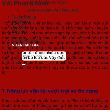
Với Phan Khánh
VẬN TẢI HÀNH KHÁCH
DỊCH VỤ VẬN TẢI HÀNG HOÁ
Tuyến Đường
Mặt Hàng
Trong bối cảnh kinh tế hiện đại, việc tìm kiếm một đối
Tin Tức
tác vận tải không chỉ dừng lại ở khả năng luân chuyển
Liên hệ
hàng hóa. Đối với các doanh nghiệp lớn, đặc biệt là chủ
các nhà máy, xưởng sản xuất, đối tác vận tải cần phải
Hồ Sơ Năng Lực
là một mắt xích chiến lược, góp phần tối ưu hóa chuỗi
NHẬN BÁO GIÁ
cung ứng và gia tăng hiệu quả kinh doanh. Phan Khánh
tự hào là cái tên được nhiều doanh nghiệp hàng đầu tin
Tìm
tưởng và gắn bó lâu dài. Vậy điều gì đã làm nên sự khác
kiếm:
biệt, khiến Phan Khánh trở thành lựa chọn ưu tiên của
các tên tuổi lớn? Bài viết này sẽ đi sâu vào 5 lý do cốt
lõi.
1. Năng lực vận tải vượt trội và đa dạng
Khác với các đơn vị vận tải nhỏ lẻ, Phan Khánh đầu tư
mạnh mẽ vào hệ thống phương tiện và cơ sở hạ tầng,