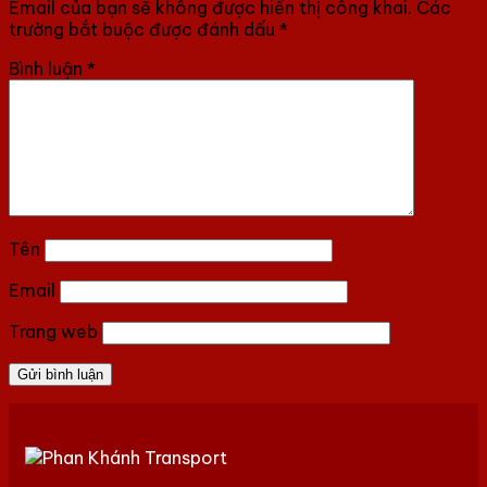
Email của bạn sẽ không được hiển thị công khai.
Các
trường bắt buộc được đánh dấu
*
Bình luận
*
Tên
Email
Trang web