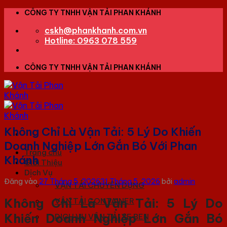
Bỏ
CÔNG TY TNHH VẬN TẢI PHAN KHÁNH
qua
cskh@phankhanh.com.vn
nội
Hotline: 0963 078 559
dung
CÔNG TY TNHH VẬN TẢI PHAN KHÁNH
Không Chỉ Là Vận Tải: 5 Lý Do Khiến
Doanh Nghiệp Lớn Gắn Bó Với Phan
Trang chủ
Khánh
Giới Thiệu
Dịch Vụ
Đăng vào
27 Tháng 5, 2026
31 Tháng 5, 2026
bởi
admin
VẬN TẢI CHUYÊN DỤNG
Không Chỉ Là Vận Tải: 5 Lý Do
VẬN TẢI CONTAINER
Khiến Doanh Nghiệp Lớn Gắn Bó
DỊCH VỤ VẬN TẢI XE BEN