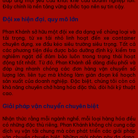
đáp ứng mọi yêu cầu khắt khe của doanh nghiệp lớn.
Đây chính là nền tảng vững chắc tạo nên sự tin cậy.
Đội xe hiện đại, quy mô lớn
Phan Khánh sở hữu một đội xe đa dạng về chủng loại và
tải trọng, từ xe tải nhỏ linh hoạt đến xe container
chuyên dụng, xe đầu kéo siêu trường siêu trọng. Tất cả
các phương tiện đều được bảo dưỡng định kỳ, kiểm tra
nghiêm ngặt để đảm bảo luôn trong trạng thái hoạt
động tốt nhất. Từ đó, Phan Khánh dễ dàng điều phối và
đáp ứng nhanh chóng các đơn hàng vận chuyển số
lượng lớn, liên tục mà không làm gián đoạn kế hoạch
sản xuất của doanh nghiệp. Đặc biệt, chúng tôi còn có
khả năng chuyên chở hàng hóa đặc thù, đòi hỏi kỹ thuật
cao.
Giải pháp vận chuyển chuyên biệt
Nhận thức rằng mỗi ngành nghề, mỗi loại hàng hóa đều
có những đặc thù riêng, Phan Khánh không chỉ cung cấp
dịch vụ vận tải chung mà còn phát triển các giải pháp
vận chuyển chuyên biệt. Những giải pháp này đa dạng,