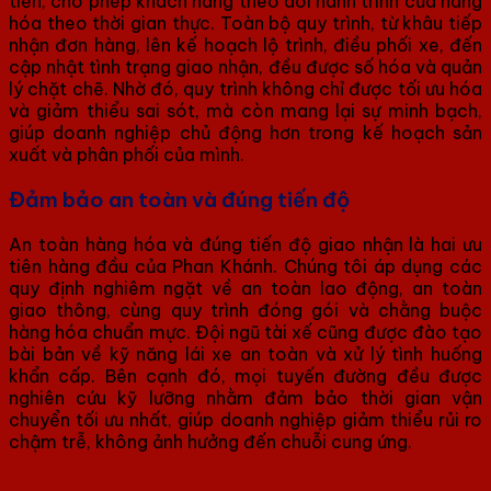
tiến, cho phép khách hàng theo dõi hành trình của hàng
hóa theo thời gian thực. Toàn bộ quy trình, từ khâu tiếp
nhận đơn hàng, lên kế hoạch lộ trình, điều phối xe, đến
cập nhật tình trạng giao nhận, đều được số hóa và quản
lý chặt chẽ. Nhờ đó, quy trình không chỉ được tối ưu hóa
và giảm thiểu sai sót, mà còn mang lại sự minh bạch,
giúp doanh nghiệp chủ động hơn trong kế hoạch sản
xuất và phân phối của mình.
Đảm bảo an toàn và đúng tiến độ
An toàn hàng hóa và đúng tiến độ giao nhận là hai ưu
tiên hàng đầu của Phan Khánh. Chúng tôi áp dụng các
quy định nghiêm ngặt về an toàn lao động, an toàn
giao thông, cùng quy trình đóng gói và chằng buộc
hàng hóa chuẩn mực. Đội ngũ tài xế cũng được đào tạo
bài bản về kỹ năng lái xe an toàn và xử lý tình huống
khẩn cấp. Bên cạnh đó, mọi tuyến đường đều được
nghiên cứu kỹ lưỡng nhằm đảm bảo thời gian vận
chuyển tối ưu nhất, giúp doanh nghiệp giảm thiểu rủi ro
chậm trễ, không ảnh hưởng đến chuỗi cung ứng.