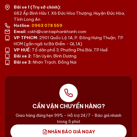
Bãi xe 1 (Trụ sở chính):
682 Ấp Bình Hữu 1, Xã Đức Hòa Thượng, Huyện Đức Hòa,
Tỉnh Long An
Hotline:
0963 078 559
Email:
cskh@vantaiphankhanh.com
VP TPHCM:
2901 Quốc Lộ 1A, P. Đông Hưng Thuận, TP
HCM (gần ngã tư Bà Điểm - QL1A)
VP HUẾ:
Tổ dân phố 3, Phường Phú Bài, TP Huế
Bãi xe 2:
Tân Uyên, Bình Dương
Bãi xe 3:
Nhơn Trạch, Đồng Nai
CẦN VẬN CHUYỂN HÀNG?
Giao hàng đúng hẹn 99% - Hỗ trợ 24/7 - Báo giá nhanh
trong 5 phút
NHẬN BÁO GIÁ NGAY