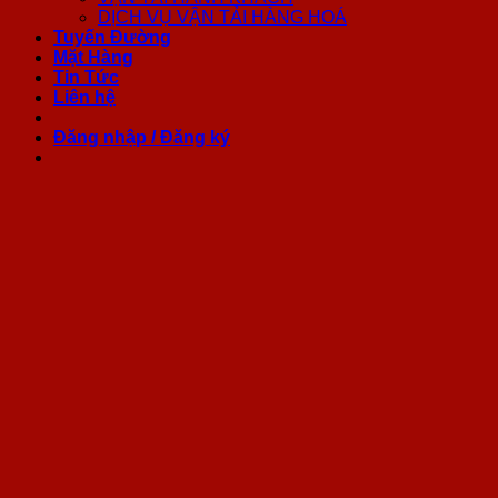
DỊCH VỤ VẬN TẢI HÀNG HOÁ
Tuyến Đường
Mặt Hàng
Tin Tức
Liên hệ
Đăng nhập / Đăng ký