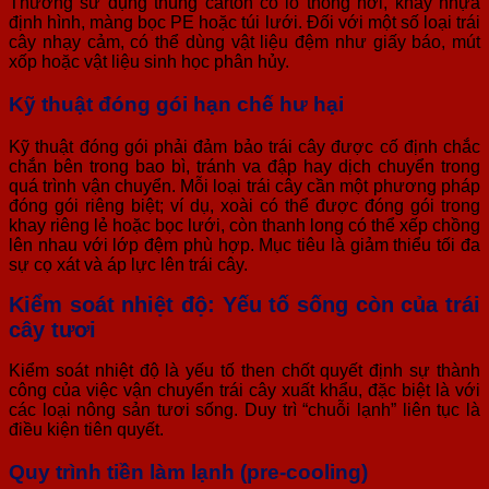
Thường sử dụng thùng carton có lỗ thông hơi, khay nhựa
định hình, màng bọc PE hoặc túi lưới. Đối với một số loại trái
cây nhạy cảm, có thể dùng vật liệu đệm như giấy báo, mút
xốp hoặc vật liệu sinh học phân hủy.
Kỹ thuật đóng gói hạn chế hư hại
Kỹ thuật đóng gói phải đảm bảo trái cây được cố định chắc
chắn bên trong bao bì, tránh va đập hay dịch chuyển trong
quá trình vận chuyển. Mỗi loại trái cây cần một phương pháp
đóng gói riêng biệt; ví dụ, xoài có thể được đóng gói trong
khay riêng lẻ hoặc bọc lưới, còn thanh long có thể xếp chồng
lên nhau với lớp đệm phù hợp. Mục tiêu là giảm thiểu tối đa
sự cọ xát và áp lực lên trái cây.
Kiểm soát nhiệt độ: Yếu tố sống còn của trái
cây tươi
Kiểm soát nhiệt độ là yếu tố then chốt quyết định sự thành
công của việc vận chuyển trái cây xuất khẩu, đặc biệt là với
các loại nông sản tươi sống. Duy trì “chuỗi lạnh” liên tục là
điều kiện tiên quyết.
Quy trình tiền làm lạnh (pre-cooling)