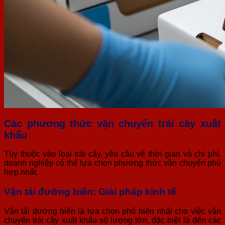
Các phương thức vận chuyển trái cây xuất
khẩu
Tùy thuộc vào loại trái cây, yêu cầu về thời gian và chi phí,
doanh nghiệp có thể lựa chọn phương thức vận chuyển phù
hợp nhất.
Vận tải đường biển: Giải pháp kinh tế
Vận tải đường biển là lựa chọn phổ biến nhất cho việc vận
chuyển trái cây xuất khẩu số lượng lớn, đặc biệt là đến các