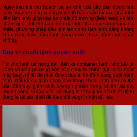
Ngay sau khi thu hoạch và sơ chế, trái cây cần được làm
lạnh nhanh chóng xuống nhiệt độ bảo quản tối ưu. Quá trình
tiền làm lạnh giúp loại bỏ nhiệt độ trường (field heat) và làm
chậm quá trình hô hấp, kéo dài tuổi thọ của sản phẩm. Có
nhiều phương pháp tiền làm lạnh như làm lạnh bằng không
khí cưỡng bức, làm lạnh bằng nước hoặc làm lạnh chân
không.
Duy trì chuỗi lạnh xuyên suốt
Từ kho lạnh tại nông trại, đến xe container lạnh, kho bãi tại
cảng và trên phương tiện vận chuyển chính (tàu biển hoặc
máy bay), nhiệt độ phải được duy trì ổn định trong suốt hành
trình. Bất kỳ sự gián đoạn nào trong chuỗi lạnh đều có thể
dẫn đến suy giảm chất lượng nghiêm trọng, khiến trái cây
nhanh hỏng; vì vậy, việc sử dụng thiết bị giám sát nhiệt độ tự
động là rất cần thiết để theo dõi và ghi nhận dữ liệu.