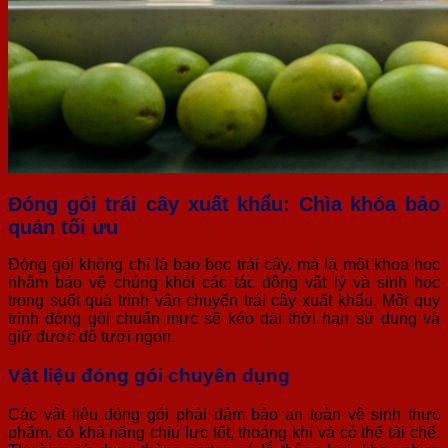
Đóng gói trái cây xuất khẩu: Chìa khóa bảo
quản tối ưu
Đóng gói không chỉ là bao bọc trái cây, mà là một khoa học
nhằm bảo vệ chúng khỏi các tác động vật lý và sinh học
trong suốt quá trình vận chuyển trái cây xuất khẩu. Một quy
trình đóng gói chuẩn mực sẽ kéo dài thời hạn sử dụng và
giữ được độ tươi ngon.
Vật liệu đóng gói chuyên dụng
Các vật liệu đóng gói phải đảm bảo an toàn vệ sinh thực
phẩm, có khả năng chịu lực tốt, thoáng khí và có thể tái chế.