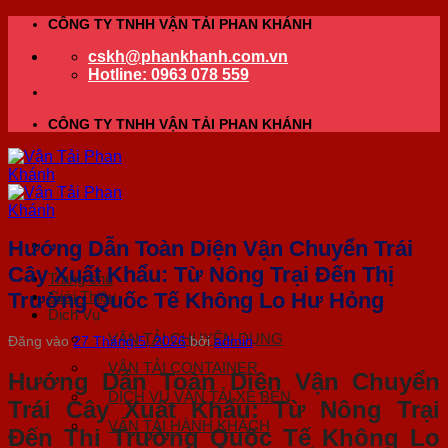
Bỏ
CÔNG TY TNHH VẬN TẢI PHAN KHÁNH
qua
cskh@phankhanh.com.vn
nội
Hotline: 0963 078 559
dung
CÔNG TY TNHH VẬN TẢI PHAN KHÁNH
Hướng Dẫn Toàn Diện Vận Chuyển Trái
Cây Xuất Khẩu: Từ Nông Trại Đến Thị
Trang chủ
Giới Thiệu
Trường Quốc Tế Không Lo Hư Hỏng
Dịch Vụ
VẬN TẢI CHUYÊN DỤNG
Đăng vào
27 Tháng 5, 2026
bởi
admin
VẬN TẢI CONTAINER
Hướng Dẫn Toàn Diện Vận Chuyển
DỊCH VỤ VẬN TẢI XE BEN
Trái Cây Xuất Khẩu: Từ Nông Trại
VẬN TẢI HÀNH KHÁCH
Đến Thị Trường Quốc Tế Không Lo