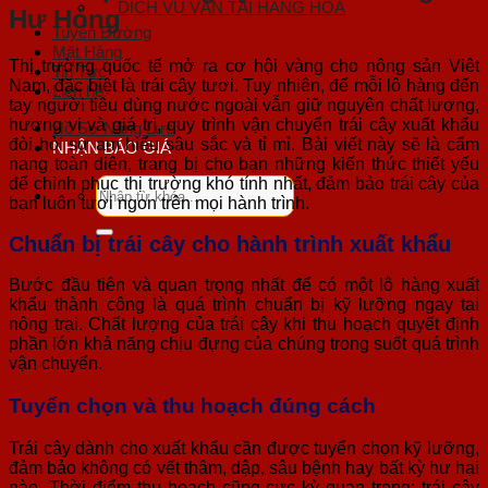
DỊCH VỤ VẬN TẢI HÀNG HOÁ
Hư Hỏng
Tuyến Đường
Mặt Hàng
Thị trường quốc tế mở ra cơ hội vàng cho nông sản Việt
Tin Tức
Nam, đặc biệt là trái cây tươi. Tuy nhiên, để mỗi lô hàng đến
Liên hệ
tay người tiêu dùng nước ngoài vẫn giữ nguyên chất lượng,
hương vị và giá trị, quy trình vận chuyển trái cây xuất khẩu
Hồ Sơ Năng Lực
đòi hỏi sự am hiểu sâu sắc và tỉ mỉ. Bài viết này sẽ là cẩm
NHẬN BÁO GIÁ
nang toàn diện, trang bị cho bạn những kiến thức thiết yếu
Tìm
để chinh phục thị trường khó tính nhất, đảm bảo trái cây của
kiếm:
bạn luôn tươi ngon trên mọi hành trình.
Chuẩn bị trái cây cho hành trình xuất khẩu
Bước đầu tiên và quan trọng nhất để có một lô hàng xuất
khẩu thành công là quá trình chuẩn bị kỹ lưỡng ngay tại
nông trại. Chất lượng của trái cây khi thu hoạch quyết định
phần lớn khả năng chịu đựng của chúng trong suốt quá trình
vận chuyển.
Tuyển chọn và thu hoạch đúng cách
Trái cây dành cho xuất khẩu cần được tuyển chọn kỹ lưỡng,
đảm bảo không có vết thâm, dập, sâu bệnh hay bất kỳ hư hại
nào. Thời điểm thu hoạch cũng cực kỳ quan trọng; trái cây