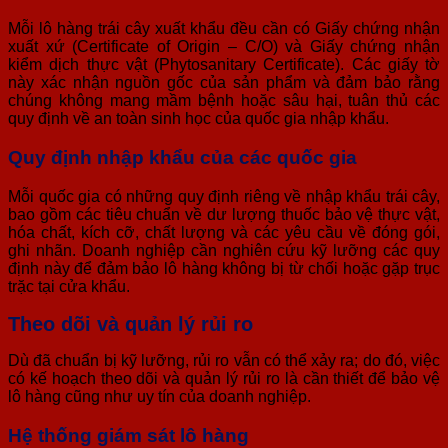
Mỗi lô hàng trái cây xuất khẩu đều cần có Giấy chứng nhận
xuất xứ (Certificate of Origin – C/O) và Giấy chứng nhận
kiểm dịch thực vật (Phytosanitary Certificate). Các giấy tờ
này xác nhận nguồn gốc của sản phẩm và đảm bảo rằng
chúng không mang mầm bệnh hoặc sâu hại, tuân thủ các
quy định về an toàn sinh học của quốc gia nhập khẩu.
Quy định nhập khẩu của các quốc gia
Mỗi quốc gia có những quy định riêng về nhập khẩu trái cây,
bao gồm các tiêu chuẩn về dư lượng thuốc bảo vệ thực vật,
hóa chất, kích cỡ, chất lượng và các yêu cầu về đóng gói,
ghi nhãn. Doanh nghiệp cần nghiên cứu kỹ lưỡng các quy
định này để đảm bảo lô hàng không bị từ chối hoặc gặp trục
trặc tại cửa khẩu.
Theo dõi và quản lý rủi ro
Dù đã chuẩn bị kỹ lưỡng, rủi ro vẫn có thể xảy ra; do đó, việc
có kế hoạch theo dõi và quản lý rủi ro là cần thiết để bảo vệ
lô hàng cũng như uy tín của doanh nghiệp.
Hệ thống giám sát lô hàng