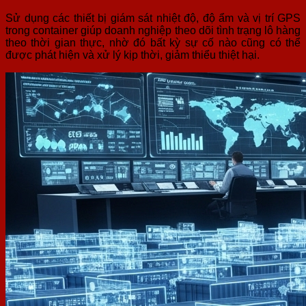
Sử dụng các thiết bị giám sát nhiệt độ, độ ẩm và vị trí GPS
trong container giúp doanh nghiệp theo dõi tình trạng lô hàng
theo thời gian thực, nhờ đó bất kỳ sự cố nào cũng có thể
được phát hiện và xử lý kịp thời, giảm thiểu thiệt hại.