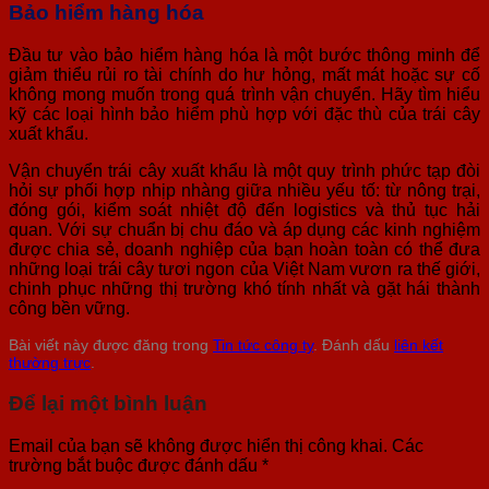
Bảo hiểm hàng hóa
Đầu tư vào bảo hiểm hàng hóa là một bước thông minh để
giảm thiểu rủi ro tài chính do hư hỏng, mất mát hoặc sự cố
không mong muốn trong quá trình vận chuyển. Hãy tìm hiểu
kỹ các loại hình bảo hiểm phù hợp với đặc thù của trái cây
xuất khẩu.
Vận chuyển trái cây xuất khẩu là một quy trình phức tạp đòi
hỏi sự phối hợp nhịp nhàng giữa nhiều yếu tố: từ nông trại,
đóng gói, kiểm soát nhiệt độ đến logistics và thủ tục hải
quan. Với sự chuẩn bị chu đáo và áp dụng các kinh nghiệm
được chia sẻ, doanh nghiệp của bạn hoàn toàn có thể đưa
những loại trái cây tươi ngon của Việt Nam vươn ra thế giới,
chinh phục những thị trường khó tính nhất và gặt hái thành
công bền vững.
Bài viết này được đăng trong
Tin tức công ty
. Đánh dấu
liên kết
thường trực
.
Để lại một bình luận
Email của bạn sẽ không được hiển thị công khai.
Các
trường bắt buộc được đánh dấu
*