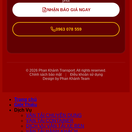
phút
NHẬN BÁO GIÁ NGAY
0963 078 559
© 2026 Phan Khánh Transport. All rights reserved.
Chính sách bảo mật
|
Điều khoản sử dụng
Design by Phan Khánh Team
Trang chủ
Giới Thiệu
Dịch Vụ
VẬN TẢI CHUYÊN DỤNG
VẬN TẢI CONTAINER
DỊCH VỤ VẬN TẢI XE BEN
VẬN TẢI HÀNH KHÁCH