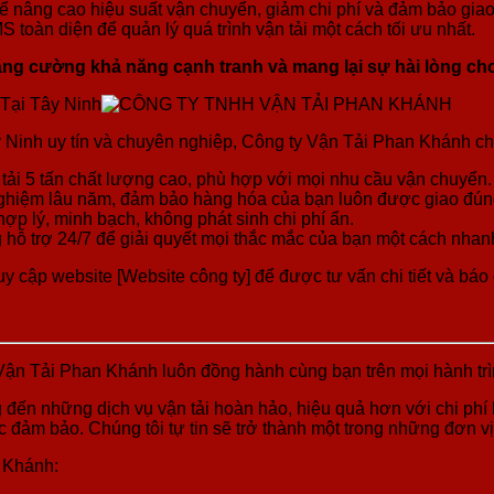
để nâng cao hiệu suất vận chuyển, giảm chi phí và đảm bảo gia
toàn diện để quản lý quá trình vận tải một cách tối ưu nhất.
 tăng cường khả năng cạnh tranh và mang lại sự hài lòng c
Tại Tây Ninh
ây Ninh uy tín và chuyên nghiệp, Công ty Vận Tải Phan Khánh ch
 tải 5 tấn chất lượng cao, phù hợp với mọi nhu cầu vận chuyển.
nghiệm lâu năm, đảm bảo hàng hóa của bạn luôn được giao đúng
ợp lý, minh bạch, không phát sinh chi phí ẩn.
 hỗ trợ 24/7 để giải quyết mọi thắc mắc của bạn một cách nhan
 cập website [Website công ty] để được tư vấn chi tiết và báo g
Vận Tải Phan Khánh luôn đồng hành cùng bạn trên mọi hành trì
ang đến những dịch vụ vận tải hoàn hảo, hiệu quả hơn với chi ph
 đảm bảo. Chúng tôi tự tin sẽ trở thành một trong những đơn vị
n Khánh: