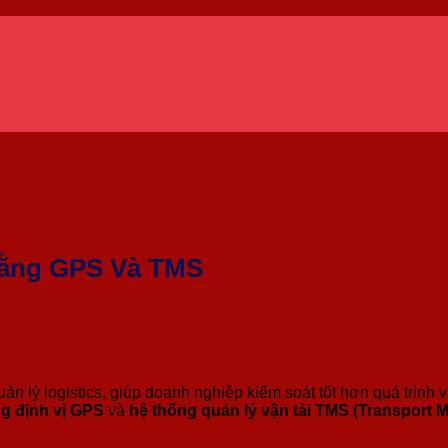
Bằng GPS Và TMS
 quản lý logistics, giúp doanh nghiệp kiểm soát tốt hơn quá trìn
g định vị GPS
và
hệ thống quản lý vận tải TMS (Transport