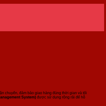
h vận chuyển, đảm bảo giao hàng đúng thời gian và tối
 Management System)
được sử dụng rộng rãi để hỗ