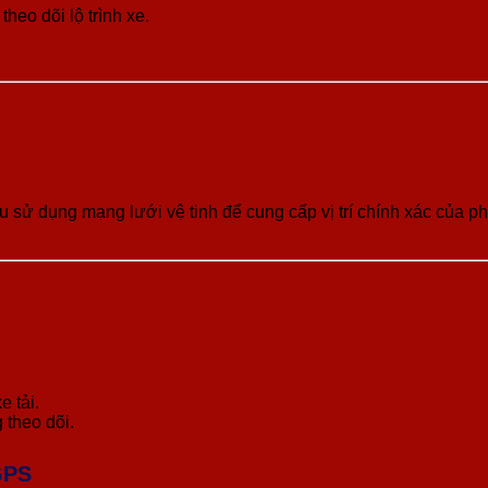
eo dõi lộ trình xe.
ầu sử dụng mạng lưới vệ tinh để cung cấp vị trí chính xác của 
e tải.
 theo dõi.
GPS