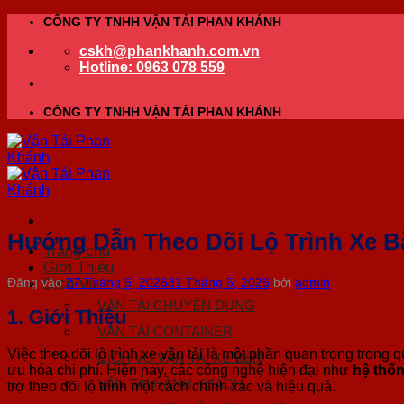
Bỏ
CÔNG TY TNHH VẬN TẢI PHAN KHÁNH
qua
cskh@phankhanh.com.vn
nội
Hotline: 0963 078 559
dung
CÔNG TY TNHH VẬN TẢI PHAN KHÁNH
Hướng Dẫn Theo Dõi Lộ Trình Xe 
Trang chủ
Giới Thiệu
Dịch Vụ
Đăng vào
27 Tháng 5, 2026
31 Tháng 5, 2026
bởi
admin
VẬN TẢI CHUYÊN DỤNG
1.
Giới Thiệu
VẬN TẢI CONTAINER
Việc theo dõi lộ trình xe vận tải là một phần quan trọng trong
DỊCH VỤ VẬN TẢI XE BEN
ưu hóa chi phí. Hiện nay, các công nghệ hiện đại như
hệ thốn
VẬN TẢI HÀNH KHÁCH
trợ theo dõi lộ trình một cách chính xác và hiệu quả.