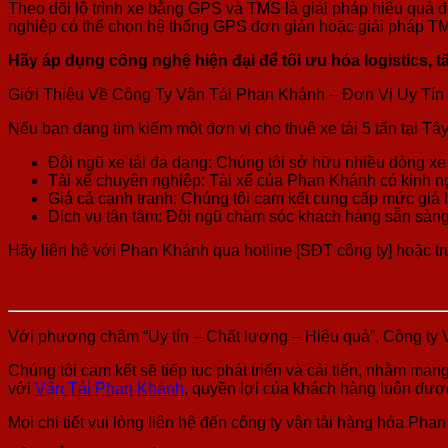
Theo dõi lộ trình xe bằng GPS và TMS là giải pháp hiệu quả 
nghiệp có thể chọn hệ thống GPS đơn giản hoặc giải pháp TMS 
Hãy áp dụng công nghệ hiện đại để tối ưu hóa logistics,
Giới Thiệu Về Công Ty Vận Tải Phan Khánh – Đơn Vị Uy Tín 
Nếu bạn đang tìm kiếm một đơn vị cho thuê xe tải 5 tấn tại T
Đội ngũ xe tải đa dạng: Chúng tôi sở hữu nhiều dòng xe
Tài xế chuyên nghiệp: Tài xế của Phan Khánh có kinh 
Giá cả cạnh tranh: Chúng tôi cam kết cung cấp mức giá h
Dịch vụ tận tâm: Đội ngũ chăm sóc khách hàng sẵn sàng
Hãy liên hệ với Phan Khánh qua hotline [SĐT công ty] hoặc truy
Với phương châm “Uy tín – Chất lượng – Hiệu quả”, Công ty 
Chúng tôi cam kết sẽ tiếp tục phát triển và cải tiến, nhằm m
với
Vận Tải Phan Khánh
, quyền lợi của khách hàng luôn được
Mọi chi tiết vui lòng liên hệ đến công ty vận tải hàng hóa Pha