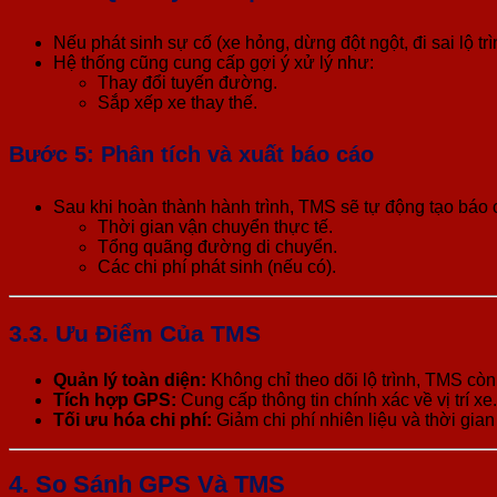
Nếu phát sinh sự cố (xe hỏng, dừng đột ngột, đi sai lộ 
Hệ thống cũng cung cấp gợi ý xử lý như:
Thay đổi tuyến đường.
Sắp xếp xe thay thế.
Bước 5: Phân tích và xuất báo cáo
Sau khi hoàn thành hành trình, TMS sẽ tự động tạo báo c
Thời gian vận chuyển thực tế.
Tổng quãng đường di chuyển.
Các chi phí phát sinh (nếu có).
3.3. Ưu Điểm Của TMS
Quản lý toàn diện:
Không chỉ theo dõi lộ trình, TMS còn
Tích hợp GPS:
Cung cấp thông tin chính xác về vị trí xe.
Tối ưu hóa chi phí:
Giảm chi phí nhiên liệu và thời gia
4.
So Sánh GPS Và TMS