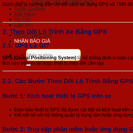
DỊCH VỤ VẬN TẢI HÀNG HOÁ
Dưới đây là hướng dẫn chi tiết cách sử dụng GPS và TMS để th
Tuyến Đường
Mặt Hàng
Tin Tức
Liên hệ
2.
Theo Dõi Lộ Trình Xe Bằng GPS
Hồ Sơ Năng Lực
NHẬN BÁO GIÁ
2.1. GPS Là Gì?
Tìm
kiếm:
GPS (Global Positioning System)
là hệ thống định vị toàn c
tích hợp trên xe tải hoặc thiết bị theo dõi cầm tay.
2.2. Các Bước Theo Dõi Lộ Trình Bằng GPS
Bước 1: Kích hoạt thiết bị GPS trên xe
Đảm bảo thiết bị GPS đã được cài đặt và kích hoạt trên x
Kết nối nó với hệ thống quản lý trung tâm hoặc ứng dụng
Bước 2: Truy cập phần mềm hoặc ứng dụng 