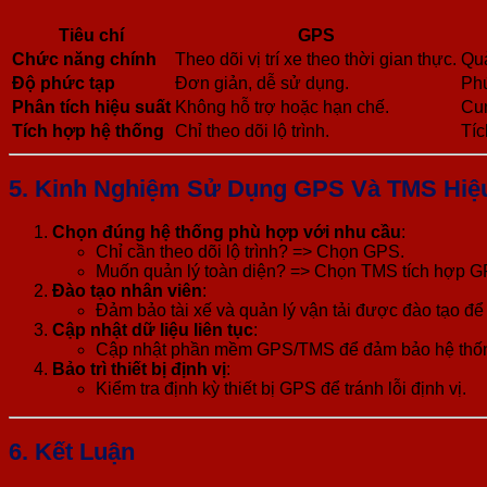
Tiêu chí
GPS
Chức năng chính
Theo dõi vị trí xe theo thời gian thực.
Quả
Độ phức tạp
Đơn giản, dễ sử dụng.
Phứ
Phân tích hiệu suất
Không hỗ trợ hoặc hạn chế.
Cun
Tích hợp hệ thống
Chỉ theo dõi lộ trình.
Tíc
5.
Kinh Nghiệm Sử Dụng GPS Và TMS Hiệ
Chọn đúng hệ thống phù hợp với nhu cầu
:
Chỉ cần theo dõi lộ trình? => Chọn GPS.
Muốn quản lý toàn diện? => Chọn TMS tích hợp G
Đào tạo nhân viên
:
Đảm bảo tài xế và quản lý vận tải được đào tạo để
Cập nhật dữ liệu liên tục
:
Cập nhật phần mềm GPS/TMS để đảm bảo hệ thống
Bảo trì thiết bị định vị
:
Kiểm tra định kỳ thiết bị GPS để tránh lỗi định vị.
6.
Kết Luận