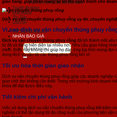
giao hàng, góp phần mang lại lợi thế cạnh tranh cho doan
DỊCH VỤ VẬN TẢI HÀNG HOÁ
Tuyến Đường
Mặt Hàng
Tin Tức
Dịch vụ vận chuyển thùng phuy rỗng uy tín, chuyên nghiệ
Liên hệ
Vì sao dịch vụ vận chuyển thùng phuy rỗng
Hồ Sơ Năng Lực
NHẬN BÁO GIÁ
Dịch vụ vận chuyển thùng phuy rỗng
đã trở thành một yếu t
tử đã và đang hiện diện tại nhiều nơi. Nhu cầu giao hàng nha
Tìm
mình. Điều này không chỉ giúp họ đáp ứng kịp thời mong đợi củ
kiếm:
dụng dịch vụ vận tải các thùng phuy rỗng bởi vì:
Tối ưu hóa thời gian
giao nhận
Dịch vụ vận chuyển thùng phuy rỗng giúp các doanh nghiệp 
gian chờ đợi không cần thiết. Trong môi trường kinh doanh hiện 
khóa để đạt được điều này.
Tiết
kiệm
chi phí vận hành
Việc sử dụng dịch vụ vận chuyển thùng phuy rỗng tiết kiệm ch
nghiệp có thể tận dụng tối đa công suất của phương tiện vận 