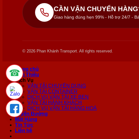
CẦN VẬN CHUYỂN HÀNG
Giao hàng đúng hẹn 99% - Hỗ trợ 24/7 - Bá
© 2026 Phan Khánh Transport. All rights reserved.
Trang chủ
☎
Giới Thiệu
Dịch Vụ
VẬN TẢI CHUYÊN DỤNG
VẬN TẢI CONTAINER
DỊCH VỤ VẬN TẢI XE BEN
VẬN TẢI HÀNH KHÁCH
DỊCH VỤ VẬN TẢI HÀNG HOÁ
Tuyến Đường
Mặt Hàng
Tin Tức
Liên hệ