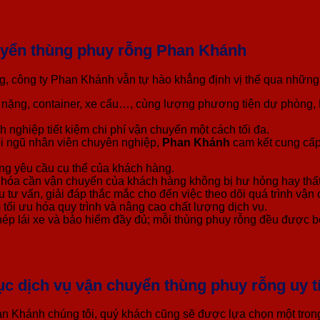
huyển thùng phuy rỗng Phan Khánh
ng, công ty Phan Khánh vẫn tự hào khẳng định vị thế qua những 
 tải nặng, container, xe cẩu…, cùng lượng phương tiện dự phòn
nghiệp tiết kiệm chi phí vận chuyển một cách tối đa.
ội ngũ nhân viên chuyên nghiệp,
Phan Khánh
cam kết cung cấp
ừng yêu cầu cụ thể của khách hàng.
hóa cần vận chuyển của khách hàng không bị hư hỏng hay thất l
 tư vấn, giải đáp thắc mắc cho đến việc theo dõi quá trình vận
tối ưu hóa quy trình và nâng cao chất lượng dịch vụ.
p lái xe và bảo hiểm đầy đủ; mỗi thùng phuy rỗng đều được bọc
c dịch vụ vận chuyển thùng phuy rỗng uy t
han Khánh chúng tôi, quý khách cũng sẽ được lựa chọn một tro