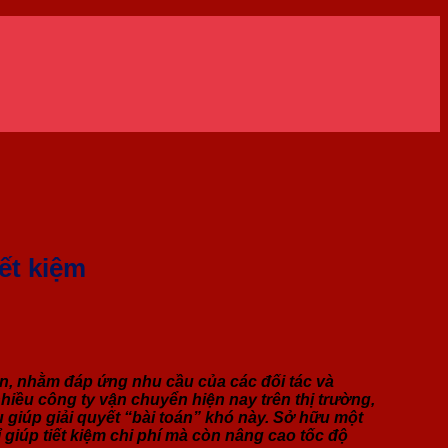
ết kiệm
yển, nhằm đáp ứng nhu cầu của các đối tác và
hiều công ty vận chuyển hiện nay trên thị trường,
giúp giải quyết “bài toán” khó này. Sở hữu một
iúp tiết kiệm chi phí mà còn nâng cao tốc độ