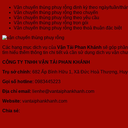
Vận chuyển thùng phuy rỗng định kỳ theo ngày/tuần/th
Vận chuyển thùng phuy rỗng theo chuyến
Vận chuyển thùng phuy rỗng theo yêu cầu
Vận chuyển thùng phuy rỗng trọn gói
Vận chuyển thùng phuy rỗng theo thoả thuận đặc biệt
Các hạng mục dịch vụ của
Vận Tải Phan Khánh
sẽ góp phần 
tìm hiểu thêm thông tin chi tiết và cần sử dụng dịch vụ vận chu
CÔNG TY TNHH VẬN TẢI PHAN KHÁNH
Trụ sở chính:
682 Ấp Bình Hữu 1, Xã Đức Hoà Thượng, Huy
Gọi số hotline:
0983445223
Địa chỉ email:
lienhe@vantaiphankhanh.com
Website:
vantaiphankhanh.com
Chia sẻ: