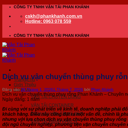
Bỏ
CÔNG TY TNHH VẬN TẢI PHAN KHÁNH
qua
cskh@phankhanh.com.vn
nội
Hotline: 0963 078 559
dung
CÔNG TY TNHH VẬN TẢI PHAN KHÁNH
Dịch vụ vận chuyển thùng phuy rỗn
Trang chủ
Giới Thiệu
Dịch Vụ
Đăng vào
26 Tháng 1, 2026
1 Tháng 7, 2026
bởi
Phan Khánh
Dịch vụ vận chuyển thùng phuy rỗng Phan Khánh – Chuyên ng
VẬN TẢI CHUYÊN DỤNG
Ngày đăng: 1 năm
VẬN TẢI CONTAINER
Đi cùng với sự phát triển về kinh tế, doanh nghiệp phải đ
DỊCH VỤ VẬN TẢI XE BEN
khách hàng. Điều này cũng đặt ra một vấn đề, chính là ph
nhưng với lựa chọn dịch vụ
vận chuyển thùng phuy rỗng
VẬN TẢI HÀNH KHÁCH
đội ngũ chuyên nghiệp, phương tiện vận chuyển chuyên dụ