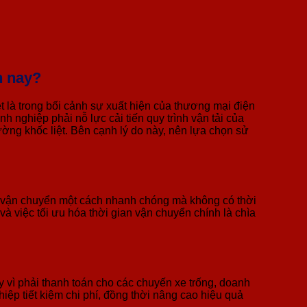
n nay?
ệt là trong bối cảnh sự xuất hiện của thương mại điện
 nghiệp phải nỗ lực cải tiến quy trình vận tải của
ường khốc liệt. Bên cạnh lý do này, nên lựa chọn sử
c vận chuyển một cách nhanh chóng mà không có thời
 và việc tối ưu hóa thời gian vận chuyển chính là chìa
 vì phải thanh toán cho các chuyến xe trống, doanh
ệp tiết kiệm chi phí, đồng thời nâng cao hiệu quả