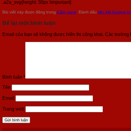
.a2a_svg{height: 30px !important}
Bài viết này được đăng trong
Cẩm nang
. Đánh dấu
liên kết thường tr
Để lại một bình luận
Email của bạn sẽ không được hiển thị công khai.
Các trường 
Bình luận
*
Tên
Email
Trang web