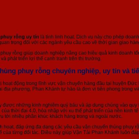
phuy rỗng uy tín
là tính linh hoạt. Dịch vụ này cho phép doa
 quan trọng đối với các ngành yêu cầu cao về thời gian giao hà
g phuy rỗng giúp doanh nghiệp nâng cao hiệu quả kinh doanh tổn
à phát triển lợi thế cạnh tranh trên thị trường.
ùng phuy rỗng chuyên nghiệp, uy tín và tiế
hoạt động trong lĩnh vực vận chuyển hàng đầu tại huyện Đức 
tại địa phương, Phan Khánh tự hào là đơn vị tiên phong trong v
y được những kinh nghiệm quý báu và áp dụng chúng vào quy trì
 của thời đại 4.0, hòa nhập với xu thế phát triển của nền kin
vụ tới nhiều phân khúc khách hàng trong và ngoài nước.
inh hoạt, đáp ứng đa dạng các yêu cầu vận chuyển thùng phuy 
hể của từng đối tác. Điều này giúp Vận Tải Phan Khánh luôn đá