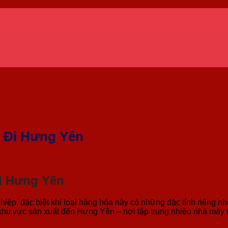
 Đi Hưng Yên
i Hưng Yên
hiệp, đặc biệt khi loại hàng hóa này có những đặc tính riêng 
hu vực sản xuất đến Hưng Yên – nơi tập trung nhiều nhà máy tái 