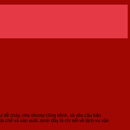
như dễ cháy, nhẹ nhưng cồng kềnh, và yêu cầu bảo
chế và sản xuất, dưới đây là chi tiết về dịch vụ vận