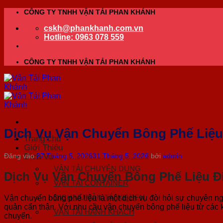
Bỏ
CÔNG TY TNHH VẬN TẢI PHAN KHÁNH
qua
cskh@phankhanh.com.vn
nội
Hotline: 0963 078 559
dung
CÔNG TY TNHH VẬN TẢI PHAN KHÁNH
Dịch Vụ Vận Chuyển Bông Phế Liệu
Trang chủ
Giới Thiệu
Dịch Vụ
Đăng vào
27 Tháng 5, 2026
31 Tháng 5, 2026
bởi
admin
VẬN TẢI CHUYÊN DỤNG
Dịch Vụ Vận Chuyển Bông Phế Liệu Đ
VẬN TẢI CONTAINER
DỊCH VỤ VẬN TẢI XE BEN
Vận chuyển bông phế liệu là một dịch vụ đòi hỏi sự chuyên ng
quản cẩn thận. Với nhu cầu vận chuyển bông phế liệu từ các k
VẬN TẢI HÀNH KHÁCH
chuyển.