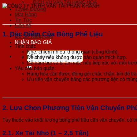
DỊCH VỤ VẬN TẢI HÀNG HOÁ
Tuyến Đường
Mặt Hàng
Tin Tức
Liên hệ
1. Đặc Điểm Của Bông Phế Liệu
Hồ Sơ Năng Lực
NHẬN BÁO GIÁ
Tính chất:
Nhẹ, chiếm nhiều không gian (cồng kềnh).
Tìm
Dễ cháy nếu không được bảo quản thích hợp.
kiếm:
Dễ bám bụi và bị ẩm mốc nếu tiếp xúc với môi trư
Yêu cầu bảo quản:
Hàng hóa cần được đóng gói chắc chắn, kín để trá
Ưu tiên vận chuyển bằng các phương tiện có thùn
2. Lựa Chọn Phương Tiện Vận Chuyển Ph
Tùy thuộc vào khối lượng bông phế liệu cần vận chuyển, có t
2.1. Xe Tải Nhỏ (1 – 2,5 Tấn)