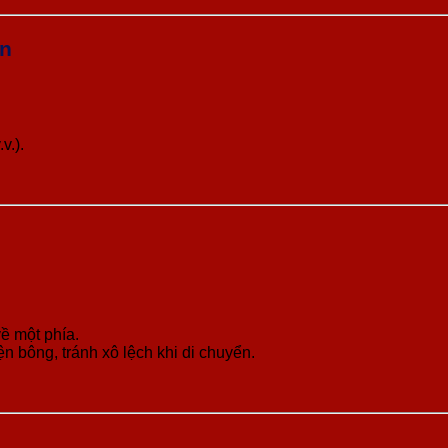
ển
v.).
về một phía.
 bông, tránh xô lệch khi di chuyển.