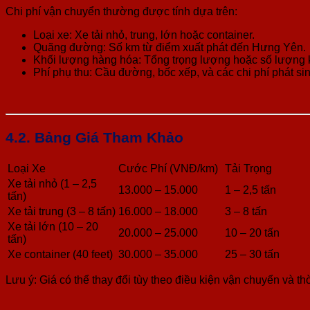
Chi phí vận chuyển thường được tính dựa trên:
Loại xe: Xe tải nhỏ, trung, lớn hoặc container.
Quãng đường: Số km từ điểm xuất phát đến Hưng Yên.
Khối lượng hàng hóa: Tổng trọng lượng hoặc số lượng 
Phí phụ thu: Cầu đường, bốc xếp, và các chi phí phát si
4.2. Bảng Giá Tham Khảo
Loại Xe
Cước Phí (VNĐ/km)
Tải Trọng
Xe tải nhỏ (1 – 2,5
13.000 – 15.000
1 – 2,5 tấn
tấn)
Xe tải trung (3 – 8 tấn)
16.000 – 18.000
3 – 8 tấn
Xe tải lớn (10 – 20
20.000 – 25.000
10 – 20 tấn
tấn)
Xe container (40 feet)
30.000 – 35.000
25 – 30 tấn
Lưu ý: Giá có thể thay đổi tùy theo điều kiện vận chuyển và th