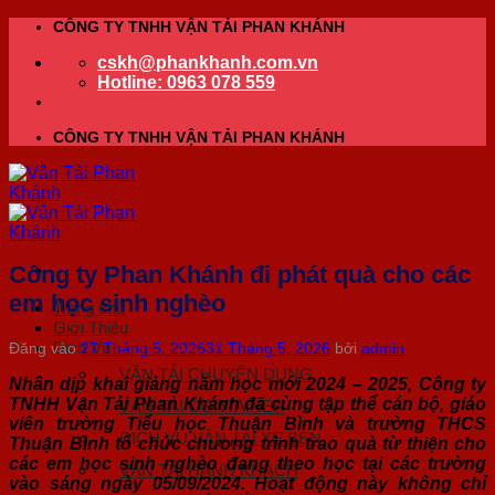
Bỏ
CÔNG TY TNHH VẬN TẢI PHAN KHÁNH
qua
cskh@phankhanh.com.vn
nội
Hotline: 0963 078 559
dung
CÔNG TY TNHH VẬN TẢI PHAN KHÁNH
Công ty Phan Khánh đi phát quà cho các
em học sinh nghèo
Trang chủ
Giới Thiệu
Dịch Vụ
Đăng vào
27 Tháng 5, 2026
31 Tháng 5, 2026
bởi
admin
VẬN TẢI CHUYÊN DỤNG
Nhân dịp khai giảng năm học mới 2024 – 2025, Công ty
TNHH Vận Tải Phan Khánh đã cùng tập thể cán bộ, giáo
VẬN TẢI CONTAINER
viên trường Tiểu học Thuận Bình và trường THCS
DỊCH VỤ VẬN TẢI XE BEN
Thuận Bình tổ chức chương trình trao quà từ thiện cho
các em học sinh nghèo đang theo học tại các trường
VẬN TẢI HÀNH KHÁCH
vào sáng ngày 05/09/2024. Hoạt động này không chỉ