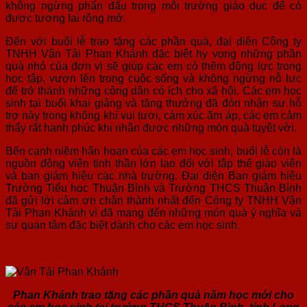
không ngừng phấn đấu trong môi trường giáo dục để có
được tương lai rộng mở.
Đến với buổi lễ trao tặng các phần quà, đại diện Công ty
TNHH Vận Tải Phan Khánh đặc biệt hy vọng những phần
quà nhỏ của đơn vị sẽ giúp các em có thêm động lực trong
học tập, vươn lên trong cuộc sống và không ngừng nỗ lực
để trở thành những công dân có ích cho xã hội. Các em học
sinh tại buổi khai giảng và tặng thưởng đã đón nhận sự hỗ
trợ này trong không khí vui tươi, cảm xúc ấm áp, các em cảm
thấy rất hạnh phúc khi nhận được những món quà tuyệt vời.
Bên cạnh niềm hân hoan của các em học sinh, buổi lễ còn là
nguồn động viên tinh thần lớn lao đối với tập thể giáo viên
và ban giám hiệu các nhà trường. Đại diện Ban giám hiệu
Trường Tiểu học Thuận Bình và Trường THCS Thuận Bình
đã gửi lời cảm ơn chân thành nhất đến Công ty TNHH Vận
Tải Phan Khánh vì đã mang đến những món quà ý nghĩa và
sự quan tâm đặc biệt dành cho các em học sinh.
Phan Khánh trao tặng các phần quà năm học mới cho