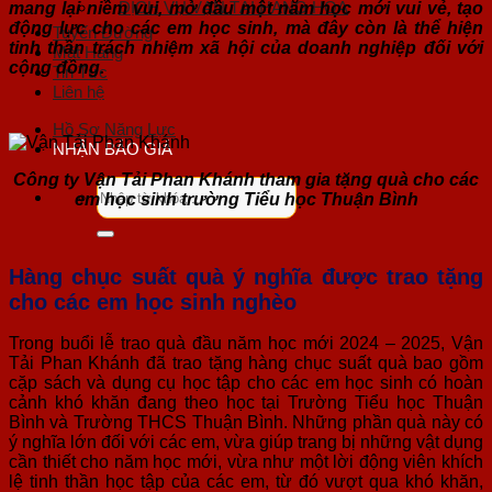
DỊCH VỤ VẬN TẢI HÀNG HOÁ
mang lại niềm vui, mở đầu một năm học mới vui vẻ, tạo
động lực cho các em học sinh, mà đây còn là thể hiện
Tuyến Đường
tinh thần trách nhiệm xã hội của doanh nghiệp đối với
Mặt Hàng
cộng đồng.
Tin Tức
Liên hệ
Hồ Sơ Năng Lực
NHẬN BÁO GIÁ
Công ty Vận Tải Phan Khánh tham gia tặng quà cho các
Tìm
em học sinh trường Tiểu học Thuận Bình
kiếm:
Hàng chục suất quà ý nghĩa được trao tặng
cho các em học sinh nghèo
Trong buổi lễ trao quà đầu năm học mới 2024 – 2025, Vận
Tải Phan Khánh đã trao tặng hàng chục suất quà bao gồm
cặp sách và dụng cụ học tập cho các em học sinh có hoàn
cảnh khó khăn đang theo học tại Trường Tiểu học Thuận
Bình và Trường THCS Thuận Bình. Những phần quà này có
ý nghĩa lớn đối với các em, vừa giúp trang bị những vật dụng
cần thiết cho năm học mới, vừa như một lời động viên khích
lệ tinh thần học tập của các em, từ đó vượt qua khó khăn,