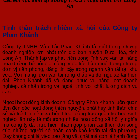
các em học sinh tại trường THCS Thuận Bình, tỉnh Long
An
Tinh thần trách nhiệm xã hội của Công ty
Phan Khánh
Công ty TNHH Vận Tải Phan Khánh là một trong những
doanh nghiệp lớn nhất trên địa bàn huyện Đức Hòa, tỉnh
Long An. Thành lập và phát triển trong lĩnh vực vận tải hàng
hóa đường bộ nội địa, công ty đã trở thành một trong những
đơn vị tiên phong, đáng tin cậy trong ngành vận tải tại khu
vực. Với mạng lưới vận tải rộng khắp và đội ngũ xe tải hiện
đại, Phan Khánh đã và đang phục vụ hàng loạt doanh
nghiệp, cá nhân trong và ngoài tỉnh với chất lượng dịch vụ
cao.
Ngoài hoạt động kinh doanh, Công ty Phan Khánh luôn quan
tâm đến các hoạt động thiện nguyện, phát huy tinh thần chia
sẻ và trách nhiệm xã hội. Hoạt động trao quà cho học sinh
nghèo lần này là một trong nhiều hoạt động xã hội ý nghĩa
mà công ty đã thực hiện nhằm góp phần cải thiện đời sống
của những người có hoàn cảnh khó khăn tại địa phương.
Đây không chỉ là việc trao tặng vật chất mà còn là hành động