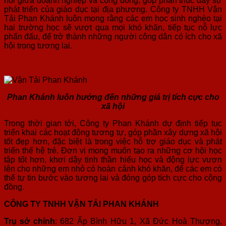
nối giữa doanh nghiệp và cộng đồng, góp phần thúc đẩy sự
phát triển của giáo dục tại địa phương. Công ty TNHH Vận
Tải Phan Khánh luôn mong rằng các em học sinh nghèo tại
hai trường học sẽ vượt qua mọi khó khăn, tiếp tục nỗ lực
phấn đấu, để trở thành những người công dân có ích cho xã
hội trong tương lai.
Phan Khánh luôn hướng đến những giá trị tích cực cho
xã hội
Trong thời gian tới, Công ty Phan Khánh dự định tiếp tục
triển khai các hoạt động tương tự, góp phần xây dựng xã hội
tốt đẹp hơn, đặc biệt là trong việc hỗ trợ giáo dục và phát
triển thế hệ trẻ. Đơn vị mong muốn tạo ra những cơ hội học
tập tốt hơn, khơi dậy tinh thần hiếu học và động lực vươn
lên cho những em nhỏ có hoàn cảnh khó khăn, để các em có
thể tự tin bước vào tương lai và đóng góp tích cực cho cộng
đồng.
CÔNG TY TNHH VẬN TẢI PHAN KHÁNH
Trụ sở chính
: 682 Ấp Bình Hữu 1, Xã Đức Hoà Thượng,