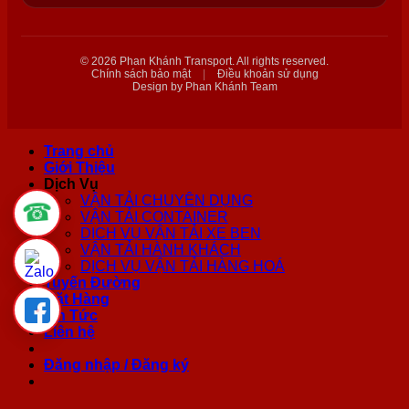
© 2026 Phan Khánh Transport. All rights reserved.
Chính sách bảo mật
|
Điều khoản sử dụng
Design by Phan Khánh Team
Trang chủ
Giới Thiệu
Dịch Vụ
VẬN TẢI CHUYÊN DỤNG
☎
VẬN TẢI CONTAINER
DỊCH VỤ VẬN TẢI XE BEN
VẬN TẢI HÀNH KHÁCH
DỊCH VỤ VẬN TẢI HÀNG HOÁ
Tuyến Đường
Mặt Hàng
Tin Tức
Liên hệ
Đăng nhập / Đăng ký