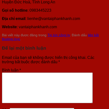
Huyện Đức Hoà, Tỉnh Long An
Gọi số hotline
: 0983445223
Địa chỉ email
: lienhe@vantaiphankhanh.com
Website
: vantaiphankhanh.com
Bài viết này được đăng trong
Tin tức công ty
. Đánh dấu
liên kết
thường trực
.
Để lại một bình luận
Email của bạn sẽ không được hiển thị công khai.
Các
trường bắt buộc được đánh dấu
*
Bình luận
*