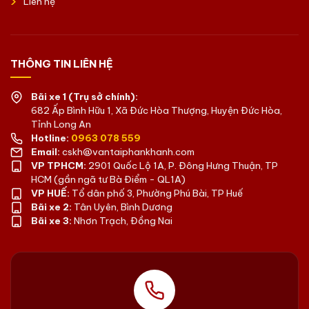
Liên hệ
THÔNG TIN LIÊN HỆ
Bãi xe 1 (Trụ sở chính):
682 Ấp Bình Hữu 1, Xã Đức Hòa Thượng, Huyện Đức Hòa,
Tỉnh Long An
Hotline:
0963 078 559
Email:
cskh@vantaiphankhanh.com
VP TPHCM:
2901 Quốc Lộ 1A, P. Đông Hưng Thuận, TP
HCM (gần ngã tư Bà Điểm - QL1A)
VP HUẾ:
Tổ dân phố 3, Phường Phú Bài, TP Huế
Bãi xe 2:
Tân Uyên, Bình Dương
Bãi xe 3:
Nhơn Trạch, Đồng Nai