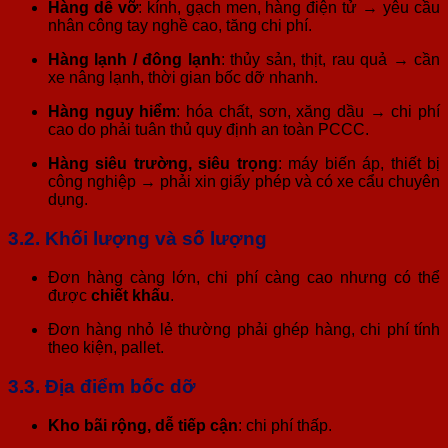
Hàng dễ vỡ
: kính, gạch men, hàng điện tử → yêu cầu
nhân công tay nghề cao, tăng chi phí.
Hàng lạnh / đông lạnh
: thủy sản, thịt, rau quả → cần
xe nâng lạnh, thời gian bốc dỡ nhanh.
Hàng nguy hiểm
: hóa chất, sơn, xăng dầu → chi phí
cao do phải tuân thủ quy định an toàn PCCC.
Hàng siêu trường, siêu trọng
: máy biến áp, thiết bị
công nghiệp → phải xin giấy phép và có xe cẩu chuyên
dụng.
3.2. Khối lượng và số lượng
Đơn hàng càng lớn, chi phí càng cao nhưng có thể
được
chiết khấu
.
Đơn hàng nhỏ lẻ thường phải ghép hàng, chi phí tính
theo kiện, pallet.
3.3. Địa điểm bốc dỡ
Kho bãi rộng, dễ tiếp cận
: chi phí thấp.