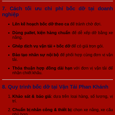
7. Cách tối ưu chi phí bốc dỡ tại doanh
nghiệp
Lên kế hoạch bốc dỡ theo ca
để tránh chờ đợi.
Dùng pallet, kiện hàng chuẩn
để dễ xếp dỡ bằng xe
nâng.
Ghép dịch vụ vận tải + bốc dỡ
để có giá trọn gói.
Đào tạo nhân sự nội bộ
để phối hợp cùng đơn vị vận
tải.
Thỏa thuận hợp đồng dài hạn
với đơn vị vận tải để
nhận chiết khấu.
8. Quy trình bốc dỡ tại Vận Tải Phan Khánh
Khảo sát & báo giá
: dựa trên loại hàng, số lượng, vị
trí.
Chuẩn bị nhân công & thiết bị
: chọn xe nâng, xe cẩu
phù hợp.