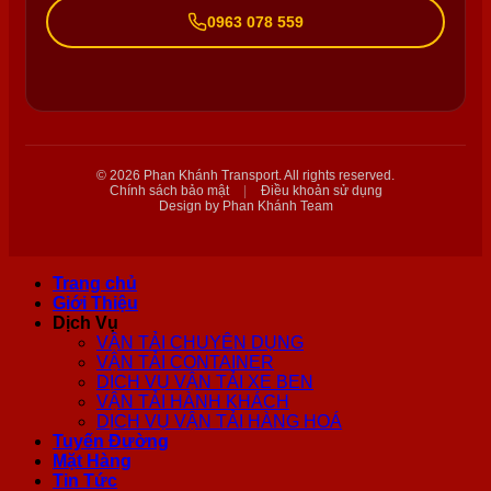
0963 078 559
© 2026 Phan Khánh Transport. All rights reserved.
Chính sách bảo mật
|
Điều khoản sử dụng
Design by Phan Khánh Team
Trang chủ
Giới Thiệu
Dịch Vụ
VẬN TẢI CHUYÊN DỤNG
VẬN TẢI CONTAINER
DỊCH VỤ VẬN TẢI XE BEN
VẬN TẢI HÀNH KHÁCH
DỊCH VỤ VẬN TẢI HÀNG HOÁ
Tuyến Đường
Mặt Hàng
Tin Tức