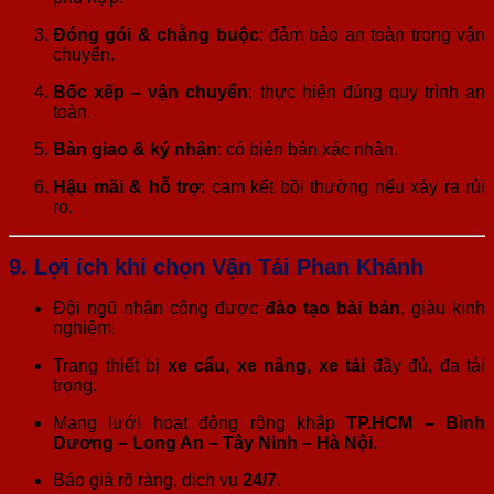
Đóng gói & chằng buộc
: đảm bảo an toàn trong vận
chuyển.
Bốc xếp – vận chuyển
: thực hiện đúng quy trình an
toàn.
Bàn giao & ký nhận
: có biên bản xác nhận.
Hậu mãi & hỗ trợ
: cam kết bồi thường nếu xảy ra rủi
ro.
9. Lợi ích khi chọn Vận Tải Phan Khánh
Đội ngũ nhân công được
đào tạo bài bản
, giàu kinh
nghiệm.
Trang thiết bị
xe cẩu, xe nâng, xe tải
đầy đủ, đa tải
trọng.
Mạng lưới hoạt động rộng khắp
TP.HCM – Bình
Dương – Long An – Tây Ninh – Hà Nội
.
Báo giá rõ ràng, dịch vụ
24/7
.