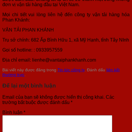
đơn vị vận tải hàng đầu tại Việt Nam.
Mọi chi tiết vui lòng liên hệ đến công ty vận tải hàng hóa
Phan Khánh:
VẬN TẢI PHAN KHÁNH
Trụ sở chính: 682 Ấp Bình Hữu 1, xã Mỹ Hạnh, tỉnh Tây NInh
Gọi số hotline: : 0933957559
Địa chỉ email: lienhe@vantaiphankhanh.com
Bài viết này được đăng trong
Tin tức công ty
. Đánh dấu
liên kết
thường trực
.
Để lại một bình luận
Email của bạn sẽ không được hiển thị công khai.
Các
trường bắt buộc được đánh dấu
*
Bình luận
*