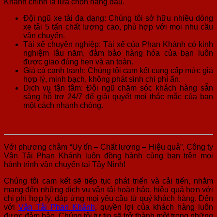
Khánh chính là lựa chọn hàng đầu.
Đội ngũ xe tải đa dạng: Chúng tôi sở hữu nhiều dòng
xe tải 5 tấn chất lượng cao, phù hợp với mọi nhu cầu
vận chuyển.
Tài xế chuyên nghiệp: Tài xế của Phan Khánh có kinh
nghiệm lâu năm, đảm bảo hàng hóa của bạn luôn
được giao đúng hẹn và an toàn.
Giá cả cạnh tranh: Chúng tôi cam kết cung cấp mức giá
hợp lý, minh bạch, không phát sinh chi phí ẩn.
Dịch vụ tận tâm: Đội ngũ chăm sóc khách hàng sẵn
sàng hỗ trợ 24/7 để giải quyết mọi thắc mắc của bạn
một cách nhanh chóng.
Với phương châm “Uy tín – Chất lượng – Hiệu quả”, Công ty
Vận Tải Phan Khánh luôn đồng hành cùng bạn trên mọi
hành trình vận chuyển tại Tây Ninh!
Chúng tôi cam kết sẽ tiếp tục phát triển và cải tiến, nhằm
mang đến những dịch vụ vận tải hoàn hảo, hiệu quả hơn với
chi phí hợp lý, đáp ứng mọi yêu cầu từ quý khách hàng. Đến
với
Vận Tải Phan Khánh
, quyền lợi của khách hàng luôn
được đảm bảo. Chúng tôi tự tin sẽ trở thành một trong những