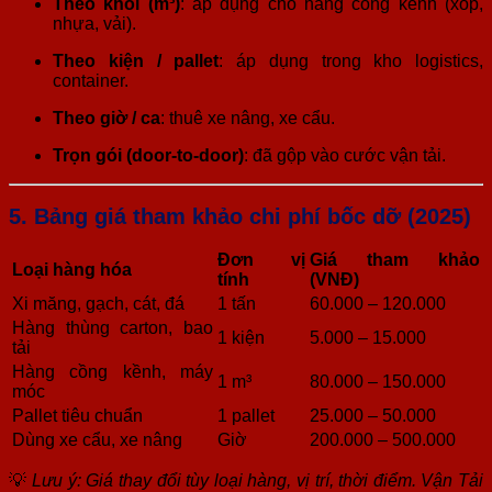
Theo khối (m³)
: áp dụng cho hàng cồng kềnh (xốp,
nhựa, vải).
Theo kiện / pallet
: áp dụng trong kho logistics,
container.
Theo giờ / ca
: thuê xe nâng, xe cẩu.
Trọn gói (door-to-door)
: đã gộp vào cước vận tải.
5. Bảng giá tham khảo chi phí bốc dỡ (2025)
Đơn vị
Giá tham khảo
Loại hàng hóa
tính
(VNĐ)
Xi măng, gạch, cát, đá
1 tấn
60.000 – 120.000
Hàng thùng carton, bao
1 kiện
5.000 – 15.000
tải
Hàng cồng kềnh, máy
1 m³
80.000 – 150.000
móc
Pallet tiêu chuẩn
1 pallet
25.000 – 50.000
Dùng xe cẩu, xe nâng
Giờ
200.000 – 500.000
💡
Lưu ý: Giá thay đổi tùy loại hàng, vị trí, thời điểm. Vận Tải