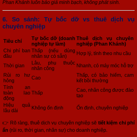
Phan Khánh luôn báo giá minh bạch, không phát sinh.
6. So sánh: Tự bốc dỡ vs thuê dịch vụ
chuyên nghiệp
Tự bốc dỡ (doanh
Thuê dịch vụ chuyên
Tiêu chí
nghiệp tự làm)
nghiệp (Phan Khánh)
Chi phí ban
Thấp (nếu dùng
Hợp lý, tính theo nhu cầu
đầu
nhân sự có sẵn)
Lâu, phụ thuộc
Thời gian
Nhanh, có máy móc hỗ trợ
nhân công
Rủi ro hư
Thấp, có bảo hiểm, cam
Cao
hỏng
kết bồi thường
Tính an
Cao, nhân công được đào
toàn lao
Thấp
tạo
động
Hiệu quả
Không ổn định
Ổn định, chuyên nghiệp
lâu dài
👉 Rõ ràng, thuê dịch vụ chuyên nghiệp sẽ
tiết kiệm chi phí
ẩn
(rủi ro, thời gian, nhân sự) cho doanh nghiệp.