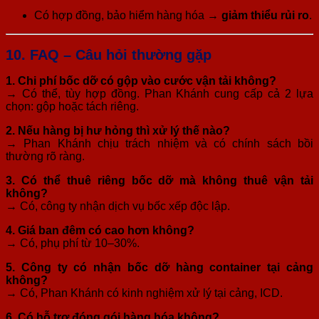
Có hợp đồng, bảo hiểm hàng hóa →
giảm thiểu rủi ro
.
10. FAQ – Câu hỏi thường gặp
1. Chi phí bốc dỡ có gộp vào cước vận tải không?
→ Có thể, tùy hợp đồng. Phan Khánh cung cấp cả 2 lựa
chọn: gộp hoặc tách riêng.
2. Nếu hàng bị hư hỏng thì xử lý thế nào?
→ Phan Khánh chịu trách nhiệm và có chính sách bồi
thường rõ ràng.
3. Có thể thuê riêng bốc dỡ mà không thuê vận tải
không?
→ Có, công ty nhận dịch vụ bốc xếp độc lập.
4. Giá ban đêm có cao hơn không?
→ Có, phụ phí từ 10–30%.
5. Công ty có nhận bốc dỡ hàng container tại cảng
không?
→ Có, Phan Khánh có kinh nghiệm xử lý tại cảng, ICD.
6. Có hỗ trợ đóng gói hàng hóa không?