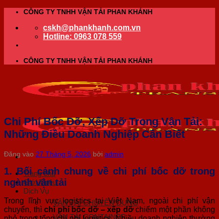
Bỏ
CÔNG TY TNHH VẬN TẢI PHAN KHÁNH
qua
cskh@phankhanh.com.vn
nội
Hotline: 0963 078 559
dung
CÔNG TY TNHH VẬN TẢI PHAN KHÁNH
Chi Phí Bốc Dỡ, Xếp Dỡ Trong Vận Tải:
Những Điều Doanh Nghiệp Cần Biết
Đăng vào
27 Tháng 5, 2026
bởi
admin
1. Bối cảnh chung về chi phí bốc dỡ trong
Trang chủ
ngành vận tải
Giới Thiệu
Dịch Vụ
Trong lĩnh vực logistics tại Việt Nam, ngoài chi phí vận
VẬN TẢI CHUYÊN DỤNG
chuyển, thì
chi phí bốc dỡ – xếp dỡ
chiếm một phần không
VẬN TẢI CONTAINER
nhỏ trong tổng chi phí logistics. Nhiều doanh nghiệp thường