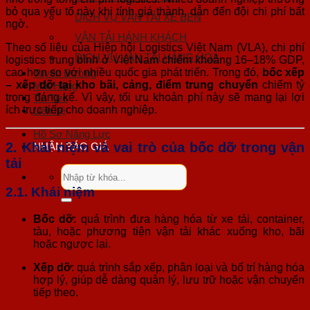
bỏ qua yếu tố này khi tính giá thành, dẫn đến đội chi phí bất
DỊCH VỤ VẬN TẢI XE BEN
ngờ.
VẬN TẢI HÀNH KHÁCH
Theo số liệu của Hiệp hội Logistics Việt Nam (VLA), chi phí
DỊCH VỤ VẬN TẢI HÀNG HOÁ
logistics trung bình ở Việt Nam chiếm khoảng 16–18% GDP,
cao hơn so với nhiều quốc gia phát triển. Trong đó,
bốc xếp
Tuyến Đường
– xếp dỡ tại kho bãi, cảng, điểm trung chuyển
chiếm tỷ
Mặt Hàng
trọng đáng kể. Vì vậy, tối ưu khoản phí này sẽ mang lại lợi
Tin Tức
ích trực tiếp cho doanh nghiệp.
Liên hệ
Hồ Sơ Năng Lực
2. Khái niệm và vai trò của bốc dỡ trong vận
NHẬN BÁO GIÁ
tải
Tìm
kiếm:
2.1. Khái niệm
Bốc dỡ
: quá trình đưa hàng hóa từ xe tải, container,
tàu, hoặc phương tiện vận tải khác xuống kho, bãi
hoặc ngược lại.
Xếp dỡ
: quá trình sắp xếp, phân loại và bố trí hàng hóa
hợp lý, giúp dễ dàng quản lý, lưu trữ hoặc vận chuyển
tiếp theo.