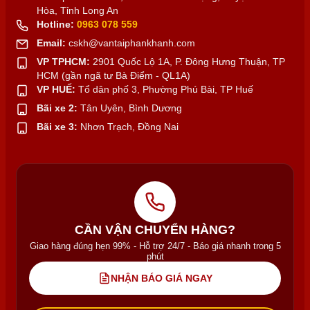
Hòa, Tỉnh Long An
Hotline:
0963 078 559
Email:
cskh@vantaiphankhanh.com
VP TPHCM:
2901 Quốc Lộ 1A, P. Đông Hưng Thuận, TP
HCM (gần ngã tư Bà Điểm - QL1A)
VP HUẾ:
Tổ dân phố 3, Phường Phú Bài, TP Huế
Bãi xe 2:
Tân Uyên, Bình Dương
Bãi xe 3:
Nhơn Trạch, Đồng Nai
CẦN VẬN CHUYỂN HÀNG?
Giao hàng đúng hẹn 99% - Hỗ trợ 24/7 - Báo giá nhanh trong 5
phút
NHẬN BÁO GIÁ NGAY