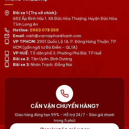
Bãi xe 1 (Trụ sở chính):
682 Ấp Bình Hữu 1, Xã Đức Hòa Thượng, Huyện Đức Hòa,
Tỉnh Long An
Hotline:
0963 078 559
Email:
cskh@vantaiphankhanh.com
VP TPHCM:
2901 Quốc Lộ 1A, P. Đông Hưng Thuận, TP
HCM (gần ngã tư Bà Điểm - QL1A)
VP HUẾ:
Tổ dân phố 3, Phường Phú Bài, TP Huế
Bãi xe 2:
Tân Uyên, Bình Dương
Bãi xe 3:
Nhơn Trạch, Đồng Nai
CẦN VẬN CHUYỂN HÀNG?
Giao hàng đúng hẹn 99% - Hỗ trợ 24/7 - Báo giá nhanh
trong 5 phút