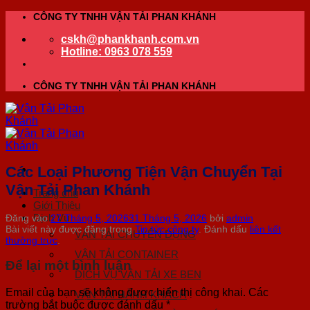
Bỏ
CÔNG TY TNHH VẬN TẢI PHAN KHÁNH
qua
cskh@phankhanh.com.vn
nội
Hotline: 0963 078 559
dung
CÔNG TY TNHH VẬN TẢI PHAN KHÁNH
Các Loại Phương Tiện Vận Chuyển Tại
Vận Tải Phan Khánh
Trang chủ
Giới Thiệu
Dịch Vụ
Đăng vào
27 Tháng 5, 2026
31 Tháng 5, 2026
bởi
admin
Bài viết này được đăng trong
Tin tức công ty
. Đánh dấu
liên kết
VẬN TẢI CHUYÊN DỤNG
thường trực
.
VẬN TẢI CONTAINER
Để lại một bình luận
DỊCH VỤ VẬN TẢI XE BEN
Email của bạn sẽ không được hiển thị công khai.
Các
VẬN TẢI HÀNH KHÁCH
trường bắt buộc được đánh dấu
*