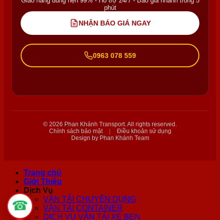
Giao hàng đúng hẹn 99% - Hỗ trợ 24/7 - Báo giá nhanh trong 5
phút
NHẬN BÁO GIÁ NGAY
0963 078 559
© 2026 Phan Khánh Transport. All rights reserved.
Chính sách bảo mật
|
Điều khoản sử dụng
Design by Phan Khánh Team
Trang chủ
Giới Thiệu
Dịch Vụ
VẬN TẢI CHUYÊN DỤNG
☎
VẬN TẢI CONTAINER
DỊCH VỤ VẬN TẢI XE BEN