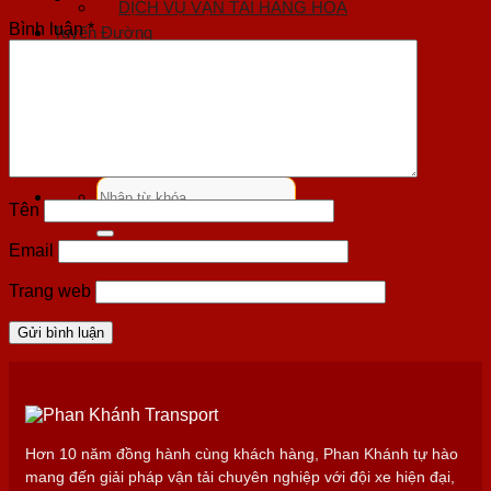
DỊCH VỤ VẬN TẢI HÀNG HOÁ
Bình luận
*
Tuyến Đường
Mặt Hàng
Tin Tức
Liên hệ
Hồ Sơ Năng Lực
NHẬN BÁO GIÁ
Tìm
kiếm:
Tên
Email
Trang web
Hơn 10 năm đồng hành cùng khách hàng, Phan Khánh tự hào
mang đến giải pháp vận tải chuyên nghiệp với đội xe hiện đại,