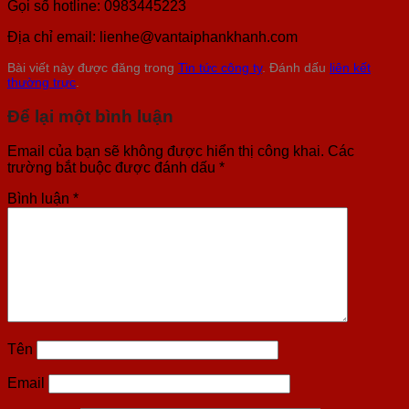
Gọi số hotline: 0983445223
Địa chỉ email: lienhe@vantaiphankhanh.com
Bài viết này được đăng trong
Tin tức công ty
. Đánh dấu
liên kết
thường trực
.
Để lại một bình luận
Email của bạn sẽ không được hiển thị công khai.
Các
trường bắt buộc được đánh dấu
*
Bình luận
*
Tên
Email