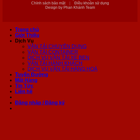
Chính sách bảo mật
|
Điều khoản sử dụng
Design by Phan Khánh Team
Trang chủ
Giới Thiệu
Dịch Vụ
VẬN TẢI CHUYÊN DỤNG
VẬN TẢI CONTAINER
DỊCH VỤ VẬN TẢI XE BEN
VẬN TẢI HÀNH KHÁCH
DỊCH VỤ VẬN TẢI HÀNG HOÁ
Tuyến Đường
Mặt Hàng
Tin Tức
Liên hệ
Đăng nhập / Đăng ký