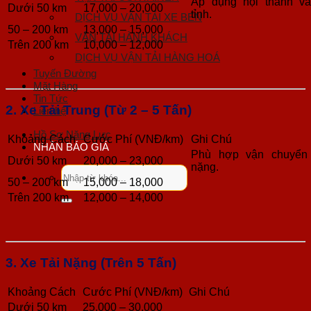
Áp dụng nội thành và
Dưới 50 km
17,000 – 20,000
tỉnh.
DỊCH VỤ VẬN TẢI XE BEN
50 – 200 km
13,000 – 15,000
VẬN TẢI HÀNH KHÁCH
Trên 200 km
10,000 – 12,000
DỊCH VỤ VẬN TẢI HÀNG HOÁ
Tuyến Đường
Mặt Hàng
Tin Tức
2. Xe Tải Trung (Từ 2 – 5 Tấn)
Liên hệ
Hồ Sơ Năng Lực
Khoảng Cách
Cước Phí (VNĐ/km)
Ghi Chú
NHẬN BÁO GIÁ
Phù hợp vận chuyển
Dưới 50 km
20,000 – 23,000
nặng.
Tìm
50 – 200 km
15,000 – 18,000
kiếm:
Trên 200 km
12,000 – 14,000
3. Xe Tải Nặng (Trên 5 Tấn)
Khoảng Cách
Cước Phí (VNĐ/km)
Ghi Chú
Dưới 50 km
25,000 – 30,000