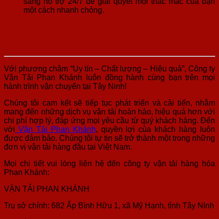
sàng hỗ trợ 24/7 để giải quyết mọi thắc mắc của bạn
một cách nhanh chóng.
Với phương châm “Uy tín – Chất lượng – Hiệu quả”, Công ty
Vận Tải Phan Khánh luôn đồng hành cùng bạn trên mọi
hành trình vận chuyển tại Tây Ninh!
Chúng tôi cam kết sẽ tiếp tục phát triển và cải tiến, nhằm
mang đến những dịch vụ vận tải hoàn hảo, hiệu quả hơn với
chi phí hợp lý, đáp ứng mọi yêu cầu từ quý khách hàng. Đến
với
Vận Tải Phan Khánh
, quyền lợi của khách hàng luôn
được đảm bảo. Chúng tôi tự tin sẽ trở thành một trong những
đơn vị vận tải hàng đầu tại Việt Nam.
Mọi chi tiết vui lòng liên hệ đến công ty vận tải hàng hóa
Phan Khánh:
VẬN TẢI PHAN KHÁNH
Trụ sở chính: 682 Ấp Bình Hữu 1, xã Mỹ Hạnh, tỉnh Tây NInh