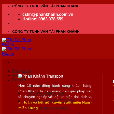
Bỏ
CÔNG TY TNHH VẬN TẢI PHAN KHÁNH
qua
cskh@phankhanh.com.vn
nội
Hotline: 0963 078 559
dung
CÔNG TY TNHH VẬN TẢI PHAN KHÁNH
Trang chủ
Giới Thiệu
Dịch Vụ
Hơn 10 năm đồng hành cùng khách hàng,
VẬN TẢI CHUYÊN DỤNG
Phan Khánh tự hào mang đến giải pháp vận
VẬN TẢI CONTAINER
tải chuyên nghiệp với đội xe hiện đại, dịch vụ
DỊCH VỤ VẬN TẢI XE BEN
an toàn và kết nối xuyên suốt miền Nam -
miền Trung.
VẬN TẢI HÀNH KHÁCH