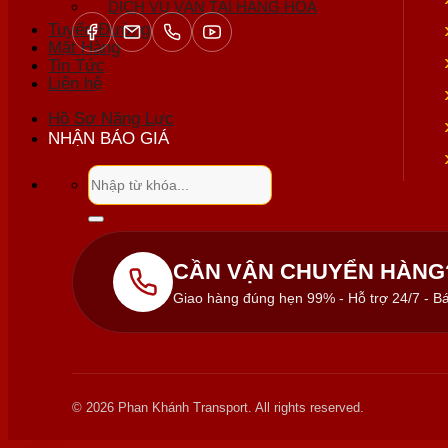
DỊCH VỤ VẬN TẢI HÀNG HOÁ
Tuyến Đường
Mặt Hàng
Tin Tức
Liên hệ
Hồ Sơ Năng Lực
NHẬN BÁO GIÁ
Tìm
kiếm:
CẦN VẬN CHUYỂN HÀNG
Giao hàng đúng hẹn 99% - Hỗ trợ 24/7 - Bá
© 2026 Phan Khánh Transport. All rights reserved.