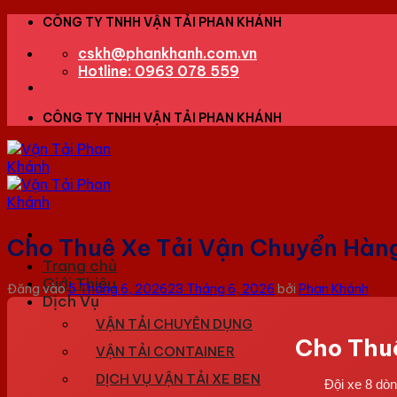
Bỏ
CÔNG TY TNHH VẬN TẢI PHAN KHÁNH
qua
cskh@phankhanh.com.vn
nội
Hotline: 0963 078 559
dung
CÔNG TY TNHH VẬN TẢI PHAN KHÁNH
Cho Thuê Xe Tải Vận Chuyển Hàng
Trang chủ
Giới Thiệu
Đăng vào
5 Tháng 6, 2026
23 Tháng 6, 2026
bởi
Phan Khánh
Dịch Vụ
VẬN TẢI CHUYÊN DỤNG
Cho Thu
VẬN TẢI CONTAINER
DỊCH VỤ VẬN TẢI XE BEN
Đội xe 8 dò