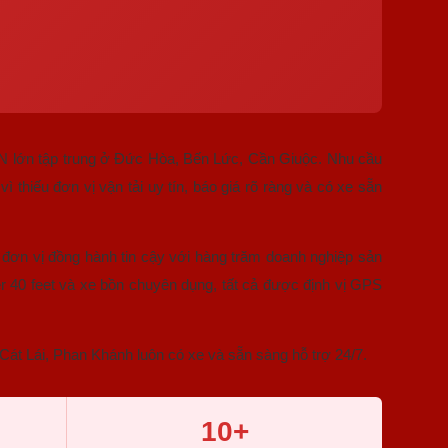
N lớn tập trung ở Đức Hòa, Bến Lức, Cần Giuộc. Nhu cầu
ì thiếu đơn vị vận tải uy tín, báo giá rõ ràng và có xe sẵn
à đơn vị đồng hành tin cậy với hàng trăm doanh nghiệp sản
er 40 feet và xe bồn chuyên dụng, tất cả được định vị GPS
át Lái, Phan Khánh luôn có xe và sẵn sàng hỗ trợ 24/7.
10+