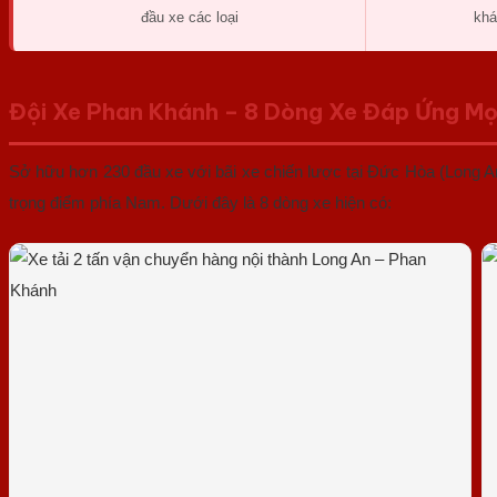
đầu xe các loại
khá
Đội Xe Phan Khánh – 8 Dòng Xe Đáp Ứng Mọ
Sở hữu hơn 230 đầu xe với bãi xe chiến lược tại Đức Hòa (Long A
trọng điểm phía Nam. Dưới đây là 8 dòng xe hiện có: