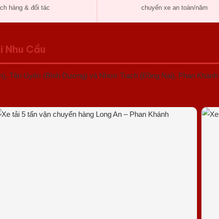
ch hàng & đối tác
chuyến xe an toàn/năm
i Nhu Cầu
n), Tân Uyên (Bình Dương) và Nhơn Trạch (Đồng Nai), Phan Khánh c