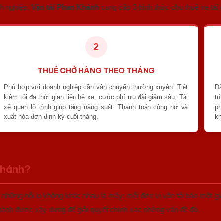
h nghiệp,
Vận tải Phan Khánh
cung cấp 3 hình thức cho thuê xe tải
2
THUÊ CHỞ HÀNG THEO THÁNG
Phù hợp với doanh nghiệp cần vận chuyển thường xuyên. Tiết
Dà
kiệm tối đa thời gian liên hệ xe, cước phí ưu đãi giảm sâu. Tài
tr
xế quen lộ trình giúp tăng năng suất. Thanh toán công nợ và
p
xuất hóa đơn định kỳ cuối tháng.
kh
Khánh?
 những nỗi lo không khác nhau là mấy: mỗi đơn vị vận tải báo một gi
Khánh được xây dựng để giải quyết chính xác những vấn đề đó.