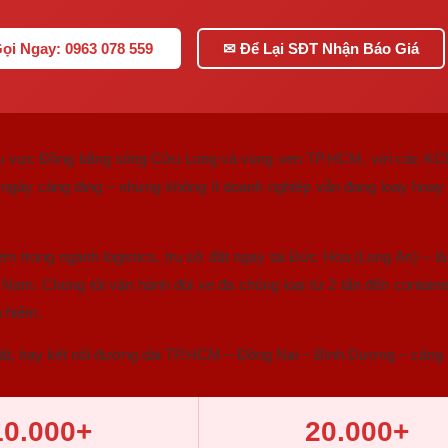
ọi Ngay: 0963 078 559
✉ Để Lại SĐT Nhận Báo Giá
 khu vực Đồng bằng sông Cửu Long và vùng ven TP.HCM, với các KC
ây ngày càng tăng – nhưng không ít doanh nghiệp vẫn đang loay hoay v
m trong ngành logistics, trụ sở đặt ngay tại Đức Hòa (Long An) – l
 Nam. Chúng tôi vận hành đội xe đa chủng loại từ 2 tấn đến contain
o hiểm.
ất, hay kết nối đường dài TP.HCM – Đồng Nai – Bình Dương – cảng C
10.000+
20.000+