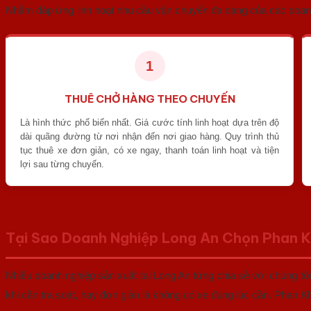
Nhằm đáp ứng linh hoạt nhu cầu vận chuyển đa dạng của các doan
1
THUÊ CHỞ HÀNG THEO CHUYẾN
Là hình thức phổ biến nhất. Giá cước tính linh hoạt dựa trên độ
dài quãng đường từ nơi nhận đến nơi giao hàng. Quy trình thủ
tục thuê xe đơn giản, có xe ngay, thanh toán linh hoạt và tiện
lợi sau từng chuyến.
Tại Sao Doanh Nghiệp Long An Chọn Phan 
Nhiều doanh nghiệp sản xuất tại Long An từng chia sẻ với chúng tôi
khi cần tra soát, hay đơn giản là không có xe đúng lúc cần. Phan 