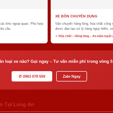
XE BỒN CHUYÊN DỤNG
 các kho ngoại quan. Phù hợp
Vận chuyển hàng lỏng, hóa chất công n
yêu cầu.
được đào tạo xử lý hàng nguy hiểm, xe
✓ Hóa chất – Hàng lỏng – An toàn tuyệt 
n loại xe nào? Gọi ngay – Tư vấn miễn phí trong vòng 5
✆ 0963 078 559
Zalo Ngay
 Tại Long An