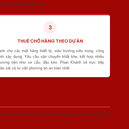
 chuyên nghiệp như sau:
3
THUÊ CHỞ HÀNG THEO DỰ ÁN
nh cho các mặt hàng thiết bị, siêu trường siêu trọng, công
ình xây dựng. Yêu cầu vận chuyển khắt khe, kết hợp nhiều
hương tiện như xe cẩu, đầu kéo. Phan Khánh sẽ trực tiếp
ảo sát và tư vấn phương án an toàn nhất.
á, phát sinh phụ phí cuối chuyến, không biết xe đang ở đâu