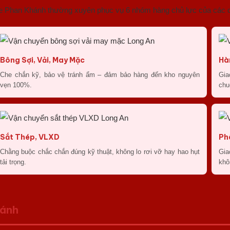
i xe Phan Khánh thường xuyên phục vụ 6 nhóm hàng chủ lực của các 
Bông Sợi, Vải, May Mặc
Hà
Che chắn kỹ, bảo vệ tránh ẩm – đảm bảo hàng đến kho nguyên
Gia
vẹn 100%.
chu
Sắt Thép, VLXD
Ph
Chằng buộc chắc chắn đúng kỹ thuật, không lo rơi vỡ hay hao hụt
Gia
tải trọng.
khô
hánh